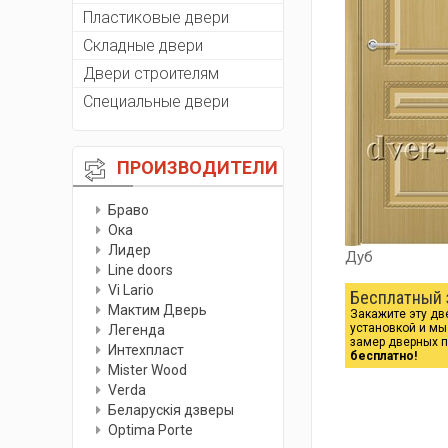
Пластиковые двери
Складные двери
Двери строителям
Специальные двери
ПРОИЗВОДИТЕЛИ
Браво
Ока
Лидер
Дуб
Line doors
Vi Lario
Бесплатный 
Мактим Дверь
Закажите эту дв
установкой и м
Легенда
замер дверных 
Интехпласт
бесплатно!
Мister Wood
Verda
Беларускiя дзверы
Optima Porte