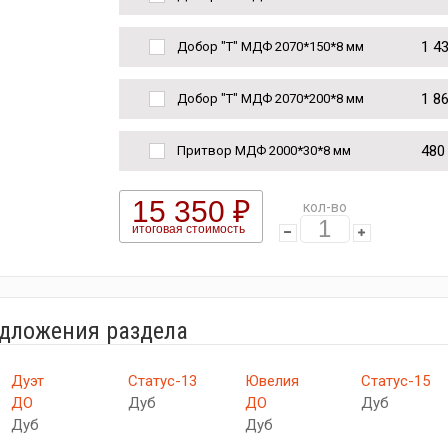
1 4
Добор "Т" МДФ 2070*150*8 мм
1 8
Добор "Т" МДФ 2070*200*8 мм
480
Притвор МДФ 2000*30*8 мм
15 350 ₽
кол-во
итоговая стоимость
едложения раздела
Дуэт
Статус-13
Ювелия
Статус-15
ДО
Дуб
ДО
Дуб
Дуб
Дуб