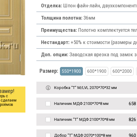
Отделка:
Шпон файн-лайн, двухкомпонент
Толщина полотна:
36мм
Преимущества:
Полотно комплектуется те
Нестандарт:
+50% к стоимости (размеры д
Доп. опции:
Заводская врезка под замок з
Размер:
550*1900
600*1900
600*2000
Коробка "Т" M/LVL 2070*70*32 мм
замер!
ерь с
ы сделаем
658
Наличник МДФ 2100*70*8 мм
проёмов
826
Наличник "Т" МДФ 2100*70*8 мм
960
Добор "Т" МДФ 2070*100*8 мм