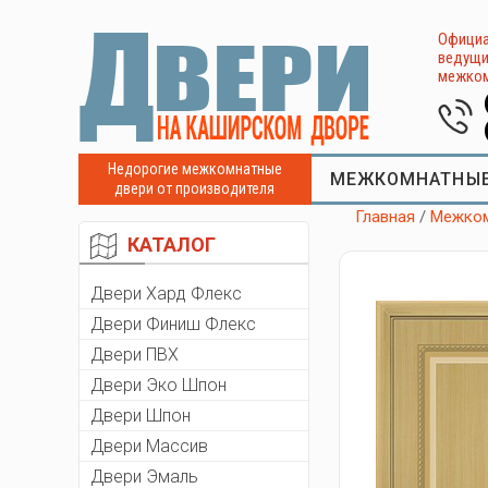
Официа
ведущи
межком
Недорогие межкомнатные
МЕЖКОМНАТНЫЕ
двери от производителя
Главная
/
Межком
КАТАЛОГ
Двери Хард Флекс
Двери Финиш Флекс
Двери ПВХ
Двери Эко Шпон
Двери Шпон
Двери Массив
Двери Эмаль