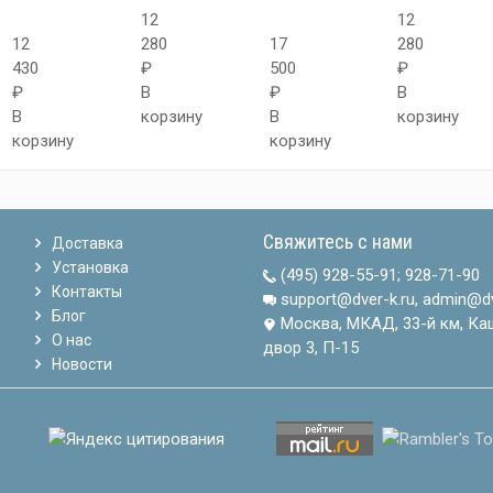
12
12
12
280
17
280
430
₽
500
₽
₽
В
₽
В
В
корзину
В
корзину
корзину
корзину
Свяжитесь с нами
Доставка
Установка
(495) 928-55-91
;
928-71-90
Контакты
support@dver-k.ru, admin@dv
Блог
Москва, МКАД, 33-й км, Ка
О нас
двор 3, П-15
Новости