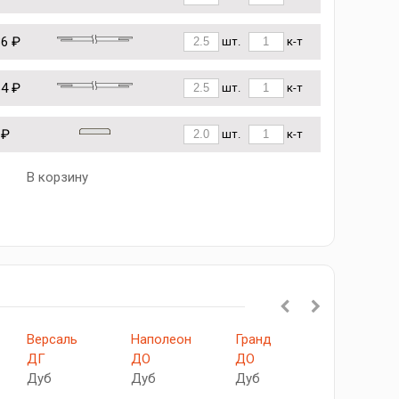
36 ₽
шт.
к-т
64 ₽
шт.
к-т
 ₽
шт.
к-т
В корзину
Версаль
Наполеон
Гранд
Гранд
ДГ
ДО
ДО
ДГ
Дуб
Дуб
Дуб
Дуб