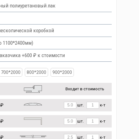
ный полиуретановый лак
лескопической коробкой
о 1100*2400мм)
аказчика +600 ₽ к стоимости
700*2000
800*2000
900*2000
Входит в стоимость
 ₽
шт.
к-т
 ₽
шт.
к-т
 ₽
шт.
к-т