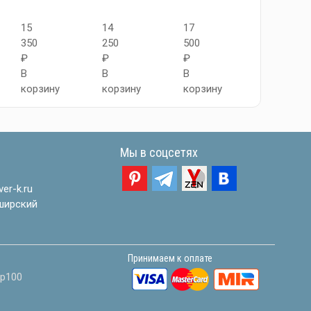
15
14
17
15
350
250
500
350
₽
₽
₽
₽
В
В
В
В
корзину
корзину
корзину
корзину
Мы в соцсетях
er-k.ru
ширский
Принимаем к оплате