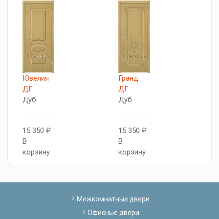
Ювелия
Гранд
В
ДГ
ДГ
Д
Дуб
Дуб
Д
15 350 ₽
15 350 ₽
1
В
В
В
корзину
корзину
к
Межкомнатные двери
Офисные двери