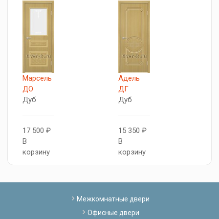
Марсель
Адель
П
ДО
ДГ
Д
Дуб
Дуб
Д
17 500 ₽
15 350 ₽
1
В
В
В
корзину
корзину
к
Межкомнатные двери
Офисные двери