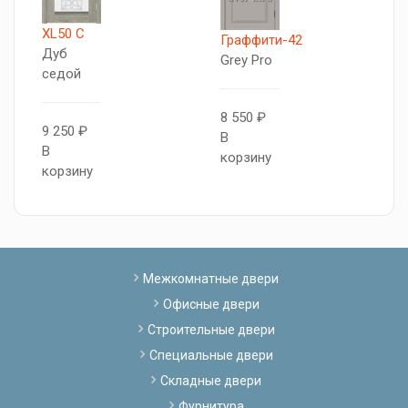
XL50 C
T
Граффити-42
Дуб
Д
Grey Pro
седой
с
8 550 ₽
9 250 ₽
1
В
В
В
корзину
корзину
к
Межкомнатные двери
Офисные двери
Строительные двери
Специальные двери
Складные двери
Фурнитура