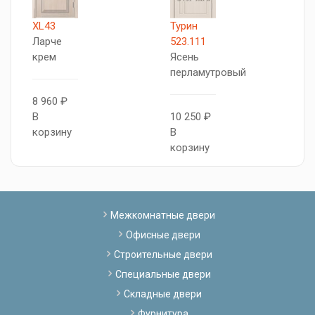
XL43
Турин
Т
Ларче
523.111
5
крем
Ясень
Я
перламутровый
с
8 960 ₽
В
10 250 ₽
1
корзину
В
В
корзину
к
Межкомнатные двери
Офисные двери
Строительные двери
Специальные двери
Складные двери
Фурнитура