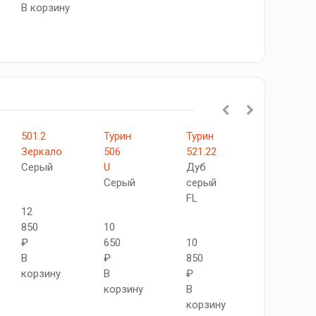
В корзину
501.2
Турин
Турин
522.111
Зеркало
506
521.22
АПП
Серый
U
Дуб
SC
Серый
серый
Серый
FL
12
850
10
10
₽
650
10
950
В
₽
850
₽
корзину
В
₽
В
корзину
В
корзину
корзину