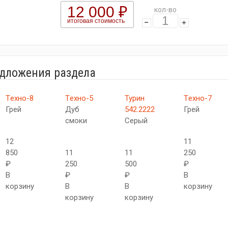
12 000 ₽
кол-во
итоговая стоимость
едложения раздела
Tехно-8
Tехно-5
Турин
Tехно-7
Грей
Дуб
542.2222
Грей
смоки
Серый
12
11
850
11
11
250
₽
250
500
₽
В
₽
₽
В
корзину
В
В
корзину
корзину
корзину