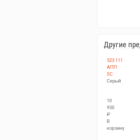
Другие пр
523.111
АПП
SC
Серый
10
950
₽
В
корзину