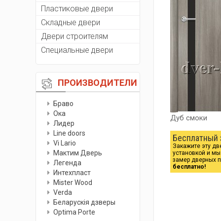
Пластиковые двери
Складные двери
Двери строителям
Специальные двери
ПРОИЗВОДИТЕЛИ
Браво
Ока
Дуб смоки
Лидер
Line doors
Бесплатный 
Vi Lario
Закажите эту дв
Мактим Дверь
установкой и м
замер дверных 
Легенда
бесплатно!
Интехпласт
Мister Wood
Verda
Беларускiя дзверы
Optima Porte