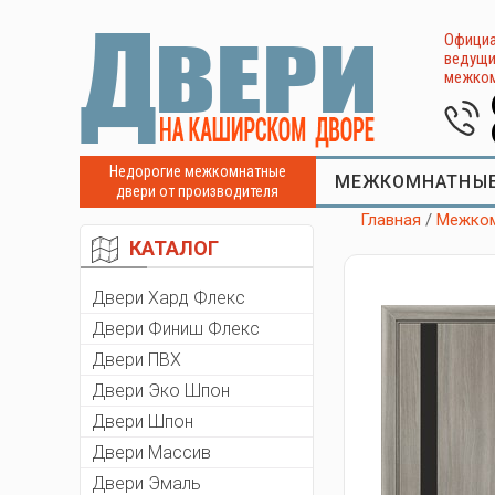
Официа
ведущи
межком
Недорогие межкомнатные
МЕЖКОМНАТНЫЕ
двери от производителя
Главная
/
Межком
КАТАЛОГ
Двери Хард Флекс
Двери Финиш Флекс
Двери ПВХ
Двери Эко Шпон
Двери Шпон
Двери Массив
Двери Эмаль