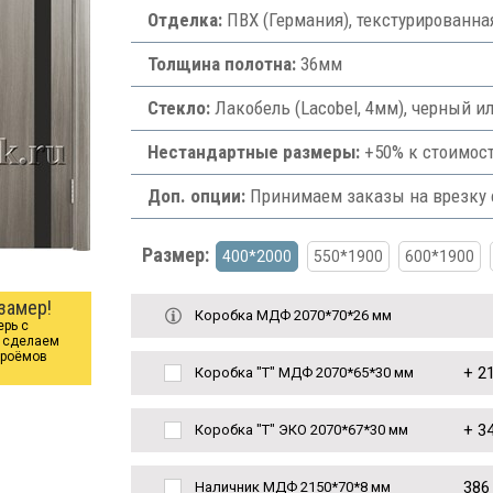
Отделка:
ПВХ (Германия), текстурированна
Толщина полотна:
36мм
Стекло:
Лакобель (Lacobel, 4мм), черный и
Нестандартные размеры:
+50% к стоимост
Доп. опции:
Принимаем заказы на врезку ф
Размер:
400*2000
550*1900
600*1900
замер!
Коробка МДФ 2070*70*26 мм
ерь с
ы сделаем
проёмов
+
21
Коробка "Т" МДФ 2070*65*30 мм
+
34
Коробка "Т" ЭКО 2070*67*30 мм
386
Наличник МДФ 2150*70*8 мм