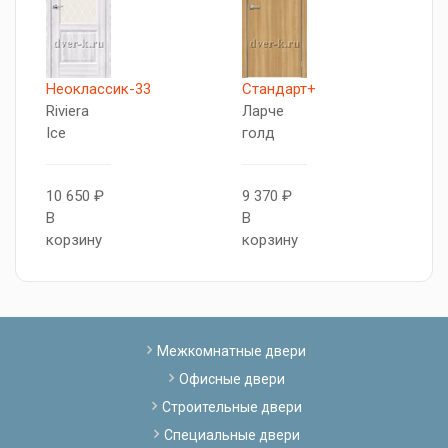
5
Неоклассик-33
Стандарт+
А
Riviera
Ларче
Я
Ice
голд
с
10 650 ₽
9 370 ₽
1
В
В
В
корзину
корзину
к
Межкомнатные двери
Офисные двери
Строительные двери
Специальные двери