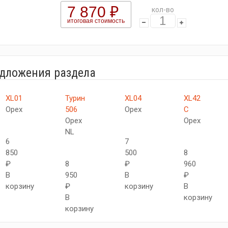
7 870 ₽
кол-во
итоговая стоимость
едложения раздела
XL01
Турин
XL04
XL42
Орех
506
Орех
C
Орех
Орех
NL
6
7
850
500
8
₽
8
₽
960
В
950
В
₽
корзину
₽
корзину
В
В
корзину
корзину