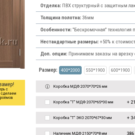
Отделка:
ПВХ структурный с защитным лак
Толщина полотна:
36мм
Особенности:
"Бескромочная" технология п
Нестандартные размеры:
+50% к стоимост
Доп. опции:
Принимаем заказы на врезку ф
Размер:
400*2000
550*1900
600*1900
замер!
Коробка МДФ 2070*70*26 мм
ерь с
ы сделаем
проёмов
+
21
Коробка "Т" МДФ 2070*65*30 мм
+
34
Коробка "Т" ЭКО 2070*67*30 мм
386
Наличник МДФ 2150*70*8 мм