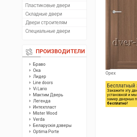
Пластиковые двери
Складные двери
Двери строителям
Специальные двери
ПРОИЗВОДИТЕЛИ
Браво
Ока
Орех
Лидер
Line doors
Бесплатный 
Vi Lario
Закажите эту дв
Мактим Дверь
установкой и м
замер дверных 
Легенда
бесплатно!
Интехпласт
Мister Wood
Verda
Беларускiя дзверы
Optima Porte