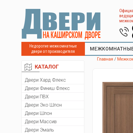
Официа
ведущи
межком
Недорогие межкомнатные
МЕЖКОМНАТНЫЕ
двери от производителя
Главная
/
Межком
КАТАЛОГ
Двери Хард Флекс
Двери Финиш Флекс
Двери ПВХ
Двери Эко Шпон
Двери Шпон
Двери Массив
Двери Эмаль