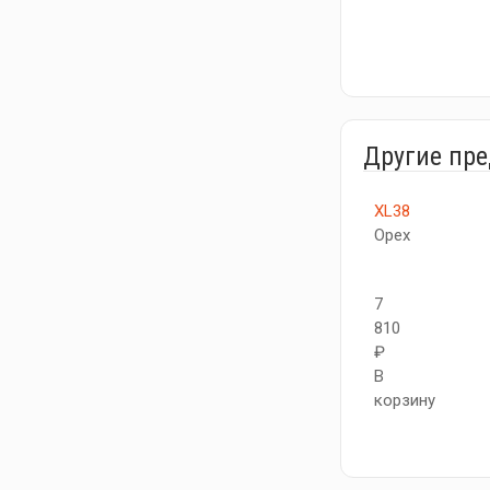
Другие пр
XL38
Орех
7
810
₽
В
корзину