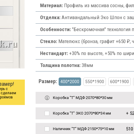
Материал:
Профиль из массива сосны, фи
Отделка:
Антивандальный Эко Шпон с защи
Особенности:
"Бескромочная" технология 
Стекло:
Мателюкс (бронза, графит +650 ₽; ч
Нестандарт:
+30% по высоте, +50% по шири
Толщина полотна:
38мм
Размер:
400*2000
550*1900
600*1900
замер!
ерь с
ы сделаем
проёмов
Коробка "Т" МДФ 2070*80*30 мм
+
52
Коробка "Т" ЭКО 2070*80*34 мм
510
Наличник "Т" МДФ 2150*75*10 мм