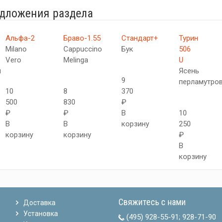
едложения раздела
Альфа-2
Браво-1.55
Стандарт+
Турин
Milano
Cappuccino
Бук
506
Vero
Melinga
U
й
Ясень
9
перламутро
10
8
370
500
830
₽
₽
₽
В
10
В
В
корзину
250
корзину
корзину
₽
В
корзину
Свяжитесь с нами
Доставка
Установка
(495) 928-55-91
;
928-71-90