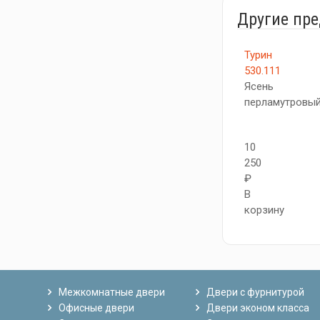
Другие пр
Турин
530.111
Ясень
перламутровы
10
250
₽
В
корзину
Межкомнатные двери
Двери с фурнитурой
Офисные двери
Двери эконом класса