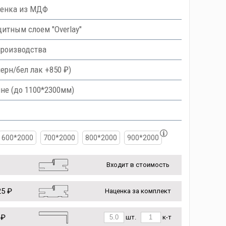
ленка из МДФ
тным слоем "Overlay"
производства
ерн/бел лак +850 ₽)
не (до 1100*2300мм)
600*2000
700*2000
800*2000
900*2000
Входит в стоимость
5 ₽
Наценка за комплект
 ₽
шт.
к-т