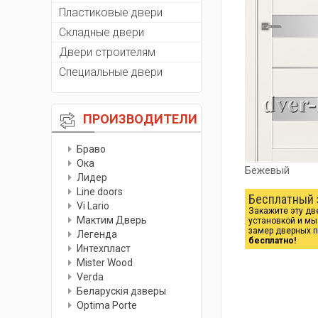
Пластиковые двери
Складные двери
Двери строителям
Специальные двери
ПРОИЗВОДИТЕЛИ
Браво
Ока
Бежевый
Лидер
Line doors
Бесплатный 
Vi Lario
Закажите эту дв
Мактим Дверь
установкой и м
замер дверных 
Легенда
бесплатно!
Интехпласт
Мister Wood
Verda
Беларускiя дзверы
Optima Porte