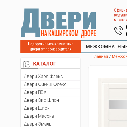
Официа
ведущи
межком
Недорогие межкомнатные
МЕЖКОМНАТНЫЕ
двери от производителя
Главная
/
Межком
КАТАЛОГ
Двери Хард Флекс
Двери Финиш Флекс
Двери ПВХ
Двери Эко Шпон
Двери Шпон
Двери Массив
Двери Эмаль