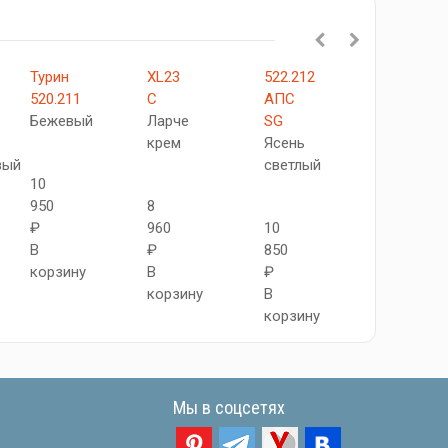
Турин
XL23
522.212
XL28
520.211
C
АПC
Капучино
Бежевый
Ларче
SG
крем
Ясень
7
вый
светлый
10
500
950
8
₽
₽
960
10
В
В
₽
850
корзину
корзину
В
₽
корзину
В
корзину
Мы в соцсетях