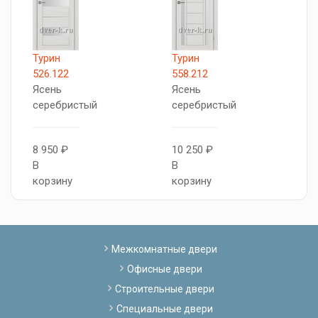
Турин
Турин
5
526.122
558.212
А
Ясень
Ясень
Я
серебристый
серебристый
п
8 950 ₽
10 250 ₽
1
В
В
В
корзину
корзину
к
Межкомнатные двери
Офисные двери
Строительные двери
Специальные двери