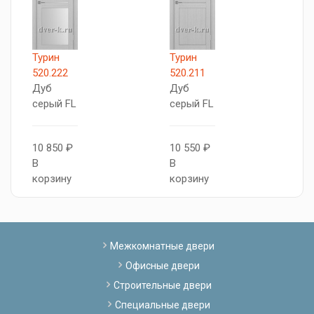
Турин
Турин
T
520.222
520.211
С
Дуб
Дуб
серый FL
серый FL
1
В
10 850 ₽
10 550 ₽
к
В
В
корзину
корзину
Межкомнатные двери
Офисные двери
Строительные двери
Специальные двери