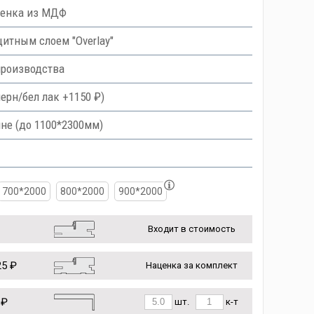
ленка из МДФ
тным слоем "Overlay"
производства
ерн/бел лак +1150 ₽)
не (до 1100*2300мм)
700*2000
800*2000
900*2000
Входит в стоимость
5 ₽
Наценка за комплект
 ₽
шт.
к-т