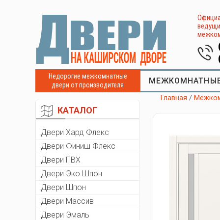
Официа
ведущи
межком
Недорогие межкомнатные
МЕЖКОМНАТНЫЕ
двери от производителя
Главная
/
Межком
КАТАЛОГ
Двери Хард Флекс
Двери Финиш Флекс
Двери ПВХ
Двери Эко Шпон
Двери Шпон
Двери Массив
Двери Эмаль