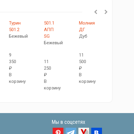
Турин
501.1
Молния
524.22
501.2
АПП
ДГ
АСС
Бежевый
SG
Дуб
SC
Бежевый
Бежевый
9
11
350
11
500
12
₽
250
₽
650
В
₽
В
₽
корзину
В
корзину
В
корзину
корзину
Мы в соцсетях