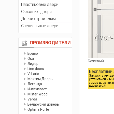
Пластиковые двери
Складные двери
Двери строителям
Специальные двери
ПРОИЗВОДИТЕЛИ
Браво
Ока
Бежевый
Лидер
Line doors
Бесплатный 
Vi Lario
Закажите эту дв
Мактим Дверь
установкой и м
замер дверных 
Легенда
бесплатно!
Интехпласт
Мister Wood
Verda
Беларускiя дзверы
Optima Porte