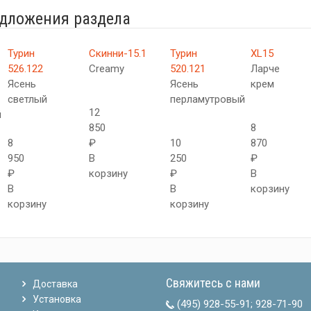
едложения раздела
Турин
Скинни-15.1
Турин
XL15
526.122
Creamy
520.121
Ларче
Ясень
Ясень
крем
светлый
перламутровый
12
й
850
8
8
₽
10
870
950
В
250
₽
₽
корзину
₽
В
В
В
корзину
корзину
корзину
Свяжитесь с нами
Доставка
Установка
(495) 928-55-91
;
928-71-90