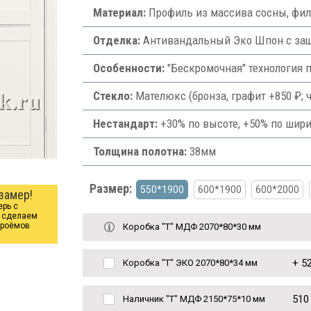
Материал:
Профиль из массива сосны, фи
Отделка:
Антивандальный Эко Шпон с защи
Особенности:
"Бескромочная" технология 
Стекло:
Мателюкс (бронза, графит +850 ₽; ч
Нестандарт:
+30% по высоте, +50% по шири
Толщина полотна:
38мм
Размер:
550*1900
600*1900
600*2000
замер!
ерь с
ы сделаем
проёмов
Коробка "Т" МДФ 2070*80*30 мм
+
52
Коробка "Т" ЭКО 2070*80*34 мм
510
Наличник "Т" МДФ 2150*75*10 мм