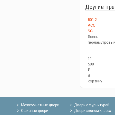
Другие пр
501.2
АСС
SG
Ясень
перламутровы
11
500
₽
В
корзину
Межкомнатные двери
Двери с фурнитурой
Офисные двери
Двери эконом класса