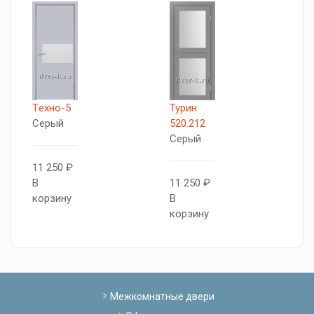
Tехно-5
Турин
Г
Серый
520.212
G
Серый
11 250 ₽
1
В
11 250 ₽
В
корзину
В
к
корзину
Межкомнатные двери