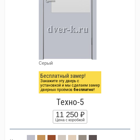
Серый
Бесплатный замер!
Закажите эту дверь с
установкой и мы сделаем замер
дверных проёмов
бесплатно!
Tехно-5
11 250 ₽
Цена с коробкой