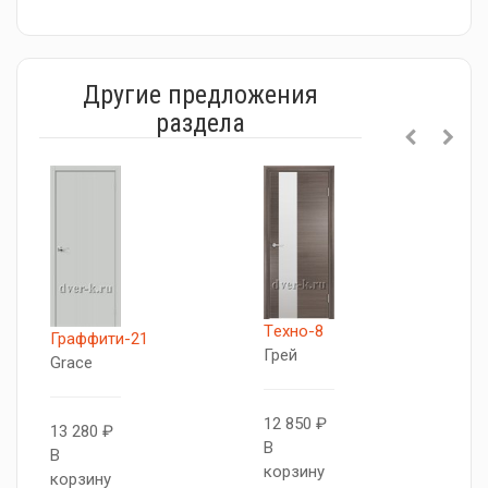
Другие предложения
раздела
Tехно-8
T
Граффити-21
Грей
Д
Grace
с
12 850 ₽
13 280 ₽
В
1
В
корзину
В
корзину