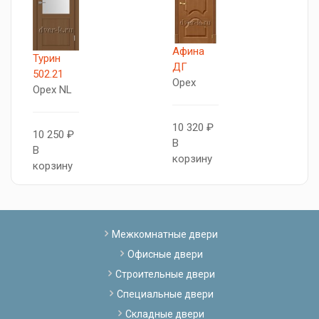
Афина
Турин
5
ДГ
502.21
А
Орех
Орех NL
О
10 320 ₽
10 250 ₽
1
В
В
В
корзину
корзину
к
Межкомнатные двери
Офисные двери
Строительные двери
Специальные двери
Складные двери