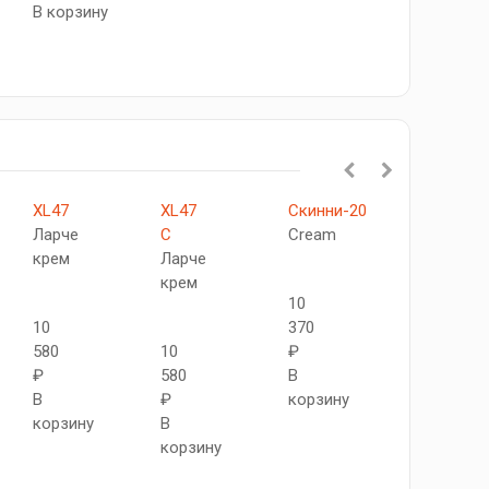
В корзину
XL47
XL47
Скинни-20
505
Ларче
C
Cream
АПС
крем
Ларче
SC
крем
Ясень
10
светлый
10
370
580
10
₽
₽
580
В
11
В
₽
корзину
500
корзину
В
₽
корзину
В
корзину