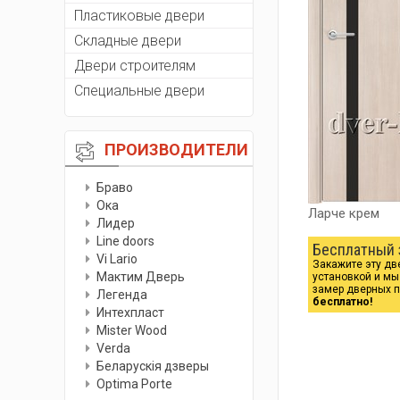
Пластиковые двери
Складные двери
Двери строителям
Специальные двери
ПРОИЗВОДИТЕЛИ
Браво
Ока
Ларче крем
Лидер
Line doors
Бесплатный 
Vi Lario
Закажите эту дв
Мактим Дверь
установкой и м
замер дверных 
Легенда
бесплатно!
Интехпласт
Мister Wood
Verda
Беларускiя дзверы
Optima Porte