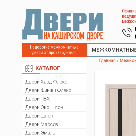
Официа
ведущи
межком
Недорогие межкомнатные
МЕЖКОМНАТНЫЕ
двери от производителя
Главная
/
Межком
КАТАЛОГ
Двери Хард Флекс
Двери Финиш Флекс
Двери ПВХ
Двери Эко Шпон
Двери Шпон
Двери Массив
Двери Эмаль