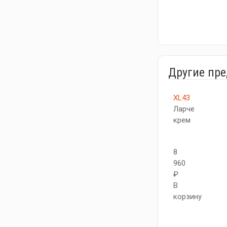
Другие пр
XL43
Ларче
крем
8
960
₽
В
корзину