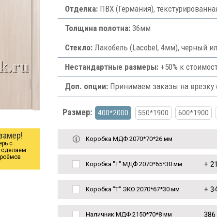
Отделка:
ПВХ (Германия), текстурированна
Толщина полотна:
36мм
Стекло:
Лакобель (Lacobel, 4мм), черный и
Нестандартные размеры:
+50% к стоимост
Доп. опции:
Принимаем заказы на врезку ф
Размер:
400*2000
550*1900
600*1900
замер!
Коробка МДФ 2070*70*26 мм
ерь с
ы сделаем
проёмов
+
21
Коробка "Т" МДФ 2070*65*30 мм
+
34
Коробка "Т" ЭКО 2070*67*30 мм
386
Наличник МДФ 2150*70*8 мм