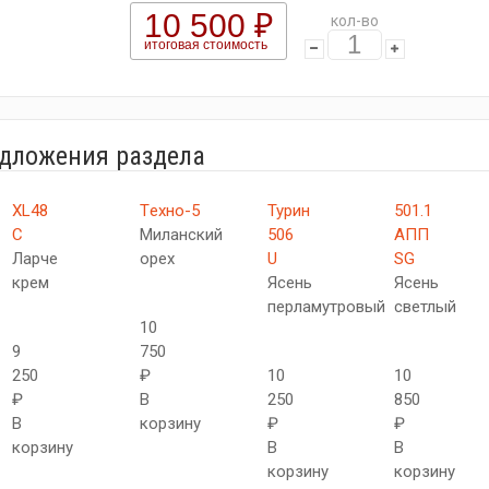
10 500 ₽
кол-во
итоговая стоимость
едложения раздела
XL48
Tехно-5
Турин
501.1
C
Миланский
506
АПП
Ларче
орех
U
SG
крем
Ясень
Ясень
перламутровый
светлый
10
9
750
250
₽
10
10
₽
В
250
850
В
корзину
₽
₽
корзину
В
В
корзину
корзину