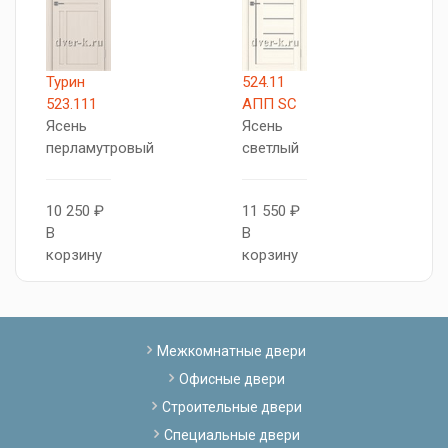
Турин
524.11
Т
523.111
АПП SC
5
Ясень
Ясень
Я
перламутровый
светлый
п
10 250 ₽
11 550 ₽
1
В
В
В
корзину
корзину
к
Межкомнатные двери
Офисные двери
Строительные двери
Специальные двери