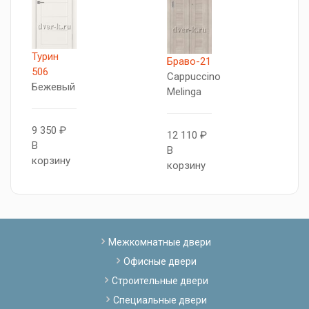
Турин
X
Браво-21
506
Л
Cappuccino
Бежевый
к
Melinga
9 350 ₽
1
12 110 ₽
В
В
В
корзину
к
корзину
Межкомнатные двери
Офисные двери
Строительные двери
Специальные двери