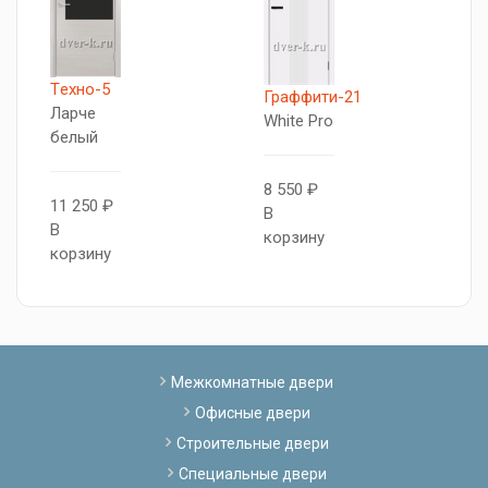
Tехно-5
Т
Граффити-21
Ларче
5
White Pro
белый
Б
с
8 550 ₽
11 250 ₽
В
В
1
корзину
корзину
В
к
Межкомнатные двери
Офисные двери
Строительные двери
Специальные двери