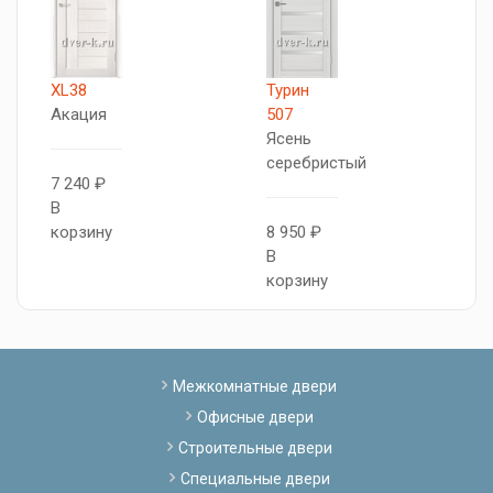
XL38
Турин
Т
Акация
507
5
Ясень
Я
серебристый
с
7 240 ₽
В
корзину
8 950 ₽
1
В
В
корзину
к
Межкомнатные двери
Офисные двери
Строительные двери
Специальные двери