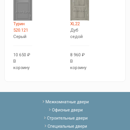
Турин
XL22
X
520.121
Дуб
Д
Серый
седой
с
10 650 ₽
8 960 ₽
7
В
В
В
корзину
корзину
к
Межкомнатные двери
Офисные двери
Строительные двери
Специальные двери