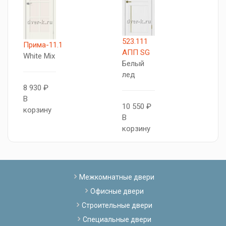
523.111
T
Прима-11.1
АПП SG
Л
White Mix
Белый
б
лед
8 930 ₽
1
В
10 550 ₽
В
корзину
В
к
корзину
Межкомнатные двери
Офисные двери
Строительные двери
Специальные двери