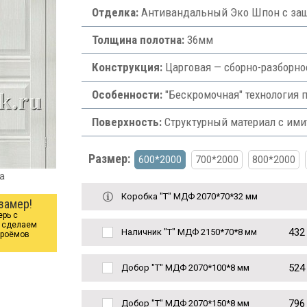
Отделка:
Антивандальный Эко Шпон с защ
Толщина полотна:
36мм
Конструкция:
Царговая — сборно-разборно
Особенности:
"Бескромочная" технология п
Поверхность:
Структурный материал с им
Размер:
600*2000
700*2000
800*2000
ga
Коробка "Т" МДФ 2070*70*32 мм
замер!
ерь с
ы сделаем
432
Наличник "Т" МДФ 2150*70*8 мм
проёмов
524
Добор "Т" МДФ 2070*100*8 мм
796
Добор "Т" МДФ 2070*150*8 мм