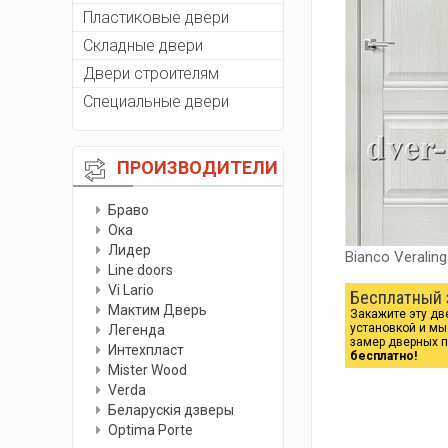
Пластиковые двери
Складные двери
Двери строителям
Специальные двери
ПРОИЗВОДИТЕЛИ
Браво
Ока
Лидер
Bianco Veralin
Line doors
Vi Lario
Бесплатный 
Мактим Дверь
Закажите эту дв
установкой и м
Легенда
замер дверных 
Интехпласт
бесплатно!
Мister Wood
Verda
Беларускiя дзверы
Optima Porte