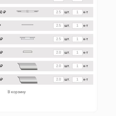
50 ₽
шт.
к-т
₽
шт.
к-т
 ₽
шт.
к-т
 ₽
шт.
к-т
 ₽
шт.
к-т
 ₽
шт.
к-т
В корзину