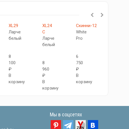
XL29
XL24
Скинни-12
Скинни-1
Ларче
C
White
White
белый
Ларче
Pro
Pro
белый
8
6
9
100
8
750
450
₽
960
₽
₽
В
₽
В
В
корзину
В
корзину
корзину
корзину
Мы в соцсетях