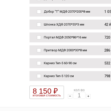
1 0
Добор "Т" МДФ 2070*200*8 мм
42 
Шпонка ХДФ 2070*55*3 мм
720
Портал МДФ 2050*86*16 мм
286
Притвор МДФ 2000*30*8 мм
532
Карниз Тип-5 60-90 см
798
Карниз Тип-5 120 см
8 150 ₽
кол-во
итоговая стоимость