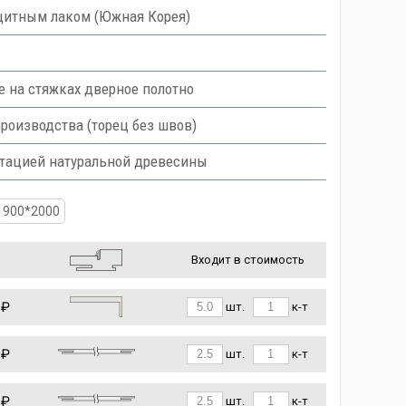
итным лаком (Южная Корея)
е на стяжках дверное полотно
роизводства (торец без швов)
итацией натуральной древесины
900*2000
Входит в стоимость
 ₽
шт.
к-т
 ₽
шт.
к-т
 ₽
шт.
к-т