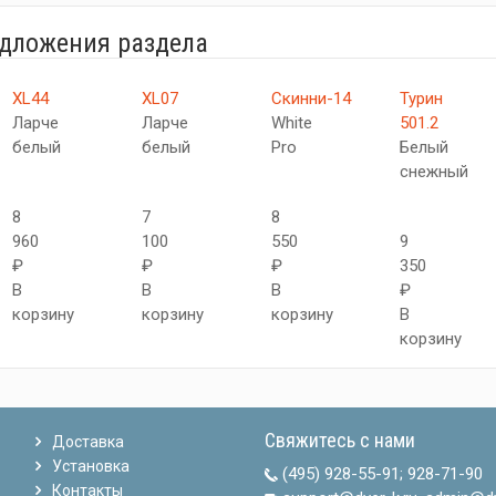
едложения раздела
XL44
XL07
Скинни-14
Турин
Ларче
Ларче
White
501.2
белый
белый
Pro
Белый
снежный
8
7
8
960
100
550
9
₽
₽
₽
350
В
В
В
₽
корзину
корзину
корзину
В
корзину
Свяжитесь с нами
Доставка
Установка
(495) 928-55-91
;
928-71-90
Контакты