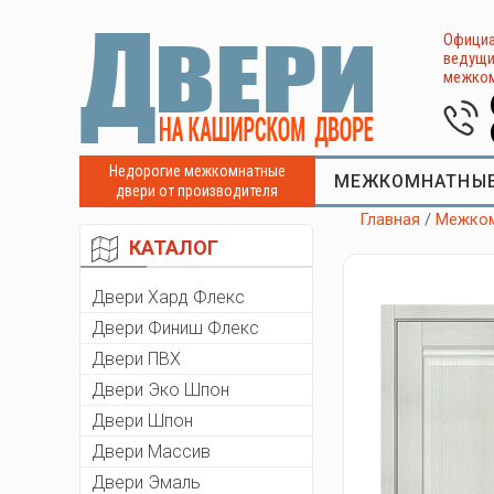
Официа
ведущи
межком
Недорогие межкомнатные
МЕЖКОМНАТНЫЕ
двери от производителя
Главная
/
Межком
КАТАЛОГ
Двери Хард Флекс
Двери Финиш Флекс
Двери ПВХ
Двери Эко Шпон
Двери Шпон
Двери Массив
Двери Эмаль