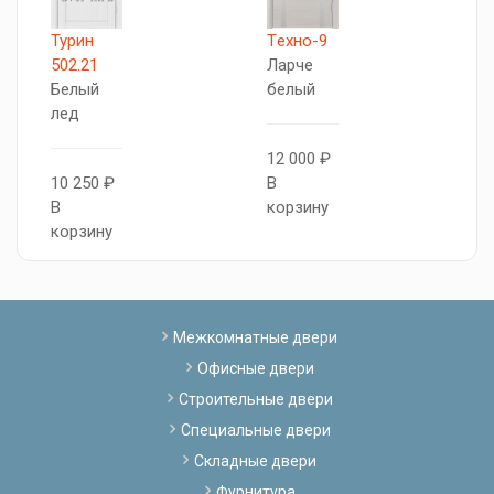
Турин
Tехно-9
5
502.21
Ларче
А
Белый
белый
Б
лед
л
12 000 ₽
10 250 ₽
В
1
В
корзину
В
корзину
к
Межкомнатные двери
Офисные двери
Строительные двери
Специальные двери
Складные двери
Фурнитура