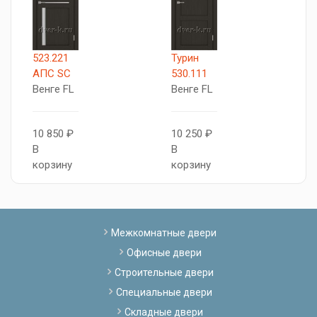
523.221
Турин
T
АПС SC
530.111
В
Венге FL
Венге FL
1
10 850 ₽
10 250 ₽
В
В
В
к
корзину
корзину
Межкомнатные двери
Офисные двери
Строительные двери
Специальные двери
Складные двери