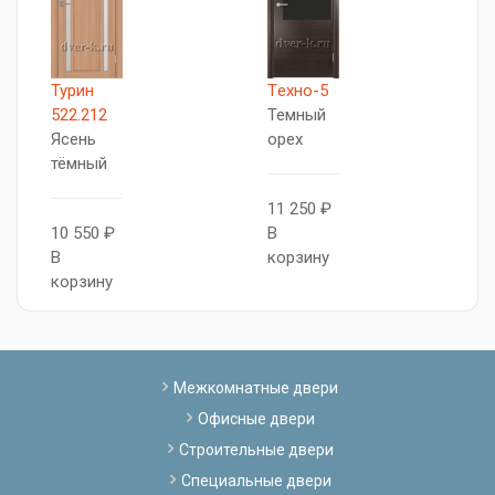
Турин
Tехно-5
5
522.212
Темный
S
Ясень
орех
Я
тёмный
т
11 250 ₽
10 550 ₽
В
1
В
корзину
В
корзину
к
Межкомнатные двери
Офисные двери
Строительные двери
Специальные двери