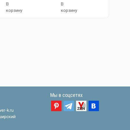
В
В
В
корзину
корзину
корзи
Мы в соцсетях
er-k.ru
ширский