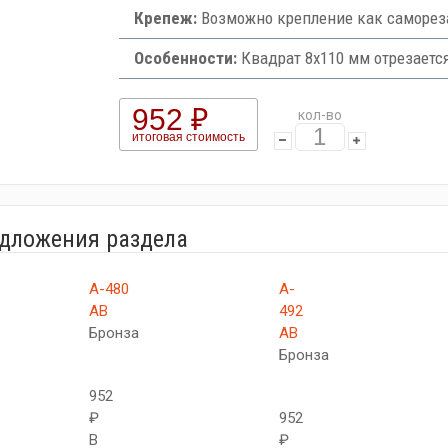
Крепеж:
Возможно крепление как самореза
Особенности:
Квадрат 8х110 мм отрезаетс
952 ₽
кол-во
итоговая стоимость
едложения раздела
А-480
A-
AB
492
Бронза
AB
Бронза
952
₽
952
В
₽