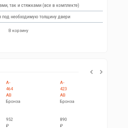
ми, так и стяжками (все в комплекте)
я под необходимую толщину двери
В корзину
A-
A-
A-
464
423
200
AB
AB
AB
Бронза
Бронза
Бронз
952
890
980
₽
₽
₽