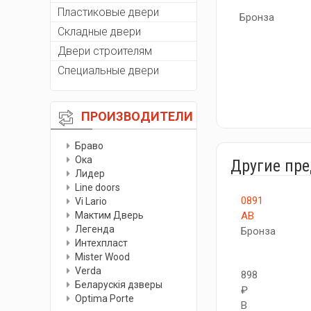
Пластиковые двери
Бронза
Складные двери
Двери строителям
Специальные двери
ПРОИЗВОДИТЕЛИ
Браво
Ока
Другие пр
Лидер
Line doors
0891
Vi Lario
Мактим Дверь
AB
Легенда
Бронза
Интехпласт
Мister Wood
Verda
898
Беларускiя дзверы
₽
Optima Porte
В