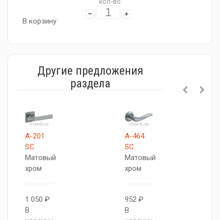
кол-во
В корзину
Другие предложения
раздела
А-201
A-464
SC
SC
Матовый
Матовый
хром
хром
1 050 ₽
952 ₽
В
В