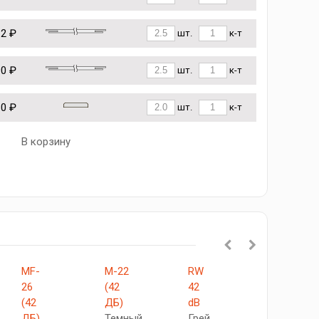
12 ₽
шт.
к-т
90 ₽
шт.
к-т
10 ₽
шт.
к-т
В корзину
MF-
М-22
RW
М-2
26
(42
42
(42
(42
ДБ)
dB
ДБ)
ДБ)
Темный
Грей
Серый