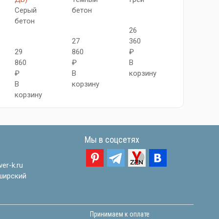
Серый
бетон
бетон
26
28
27
360
100
29
860
₽
₽
860
₽
В
В
₽
В
корзину
корзину
В
корзину
корзину
Мы в соцсетях
er-k.ru
ширский
Принимаем к оплате