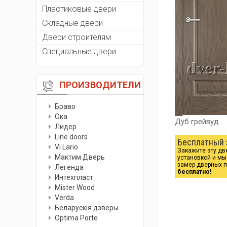
Пластиковые двери
Складные двери
Двери строителям
Специальные двери
ПРОИЗВОДИТЕЛИ
Браво
Ока
Дуб грейвуд
Лидер
Line doors
Бесплатный 
Vi Lario
Закажите эту дв
Мактим Дверь
установкой и м
замер дверных 
Легенда
бесплатно!
Интехпласт
Мister Wood
Verda
Беларускiя дзверы
Optima Porte