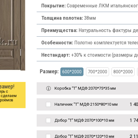
Покрытие:
Современные ЛКМ итальянского
Толщина полотна:
38мм
Преимущества:
Натуральность фактуры де
Особенности:
Полотно комплектуется теле
Нестандарт:
+30% к стоимости (размеры д
Размер:
600*2000
700*2000
800*2000
замер!
Коробка “Т” МДФ 2070*75*35 мм
ерь с
ы сделаем
проёмов
1 4
Наличник "Т" МДФ 2150*80*10 мм
1 7
Добор "Т" МДФ 2070*100*10 мм
2 1
Добор "Т" МДФ 2070*120*10 мм