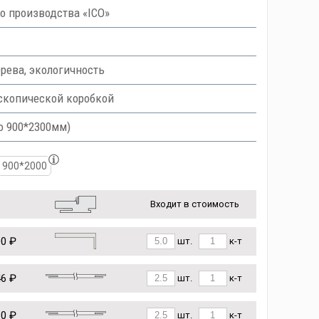
 производства «ICO»
рева, экологичность
скопической коробкой
о 900*2300мм)
900*2000
Входит в стоимость
00 ₽
шт.
к-т
46 ₽
шт.
к-т
10 ₽
шт.
к-т