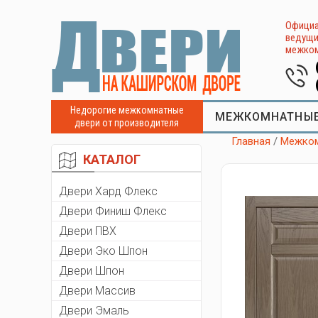
Официа
ведущи
межком
Недорогие межкомнатные
МЕЖКОМНАТНЫЕ
двери от производителя
Главная
/
Межком
КАТАЛОГ
Двери Хард Флекс
Двери Финиш Флекс
Двери ПВХ
Двери Эко Шпон
Двери Шпон
Двери Массив
Двери Эмаль