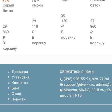
Серый
смоки
бетон
бетон
30
29
150
27
29
110
₽
860
860
₽
В
₽
₽
В
корзину
В
В
корзину
корзину
корзину
Свяжитесь с нами
Доставка
Установка
(495) 928-55-91
;
928-71-90
Контакты
support@dver-k.ru, admin@dv
Блог
Москва, МКАД, 33-й км, Ка
О нас
двор 3, П-15
Новости