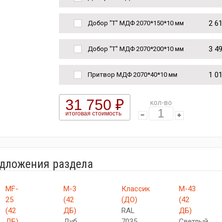
2 6
Добор "Т" МДФ 2070*150*10 мм
3 4
Добор "Т" МДФ 2070*200*10 мм
1 0
Притвор МДФ 2070*40*10 мм
31 750 ₽
кол-во
итоговая стоимость
едложения раздела
MF-
М-3
Классик
М-43
25
(42
(ДО)
(42
(42
ДБ)
RAL
ДБ)
ДБ)
Дуб
7035
Светлый