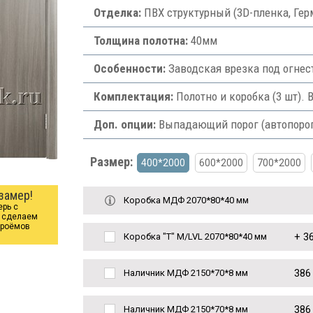
Отделка:
ПВХ структурный (3D-пленка, Гер
Толщина полотна:
40мм
Особенности:
Заводская врезка под огнес
Комплектация:
Полотно и коробка (3 шт). 
Доп. опции:
Выпадающий порог (автопорог) 
Размер:
400*2000
600*2000
700*2000
замер!
Коробка МДФ 2070*80*40 мм
ерь с
ы сделаем
проёмов
+
36
Коробка "Т" M/LVL 2070*80*40 мм
386
Наличник МДФ 2150*70*8 мм
386
Наличник МДФ 2150*70*8 мм