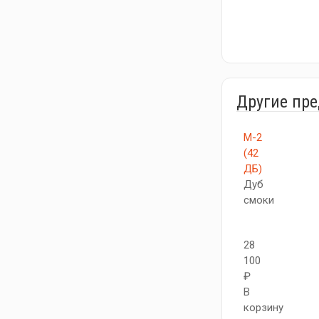
Другие пр
М-2
(42
ДБ)
Дуб
смоки
28
100
₽
В
корзину