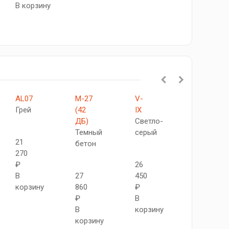
В корзину
AL07
М-27
V-
М-22
Грей
(42
IX
(42
ДБ)
Светло-
ДБ)
Темный
серый
Темный
21
бетон
бетон
270
₽
26
В
27
450
27
корзину
860
₽
860
₽
В
₽
В
корзину
В
корзину
корзину