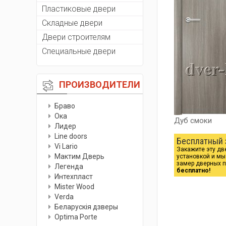
Пластиковые двери
Складные двери
Двери строителям
Специальные двери
ПРОИЗВОДИТЕЛИ
Браво
Ока
Дуб смоки
Лидер
Line doors
Бесплатный 
Vi Lario
Закажите эту дв
Мактим Дверь
установкой и м
замер дверных 
Легенда
бесплатно!
Интехпласт
Мister Wood
Verda
Беларускiя дзверы
Optima Porte