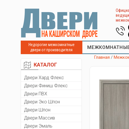
Официа
ведущи
межком
Недорогие межкомнатные
МЕЖКОМНАТНЫЕ
двери от производителя
Главная
/
Межком
КАТАЛОГ
Двери Хард Флекс
Двери Финиш Флекс
Двери ПВХ
Двери Эко Шпон
Двери Шпон
Двери Массив
Двери Эмаль