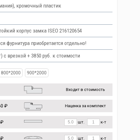
мания), кромочный пластик
тойкий корпус замка ISEO 216120654
Вся фурнитура приобретается отдельно!
с врезкой + 3850 руб. к стоимости
800*2000
900*2000
Входит в стоимость
0 ₽
Наценка за комплект
 ₽
шт.
к-т
 ₽
шт.
к-т