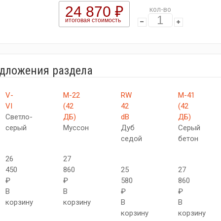
24 870 ₽
кол-во
итоговая стоимость
едложения раздела
V-
М-22
RW
М-41
VI
(42
42
(42
Светло-
ДБ)
dB
ДБ)
серый
Муссон
Дуб
Серый
седой
бетон
26
27
450
860
25
27
₽
₽
580
860
В
В
₽
₽
корзину
корзину
В
В
корзину
корзину