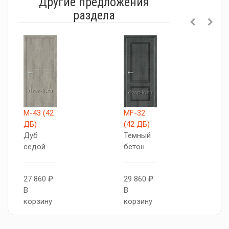
Другие предложения
раздела
М-43 (42
MF-32
V
ДБ)
(42 ДБ)
Т
Дуб
Темный
с
седой
бетон
2
27 860 ₽
29 860 ₽
В
В
В
к
корзину
корзину