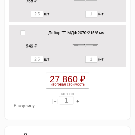
768 ₽
шт.
к-т
Добор "Т" МДФ 2070*215*8 мм
946 ₽
шт.
к-т
27 860 ₽
итоговая стоимость
кол-во
В корзину