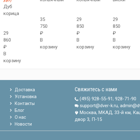
Дуб
корица
35
29
29
750
850
850
29
₽
₽
₽
860
В
В
В
₽
корзину
корзину
корзину
В
корзину
Свяжитесь с нами
Доставка
Установка
(495) 928-55-91
;
928-71-90
Контакты
support@dver-k.ru, admin@dv
Блог
Москва, МКАД, 33-й км, Ка
О нас
двор 3, П-15
Новости