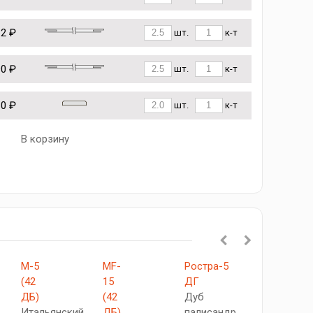
12 ₽
шт.
к-т
90 ₽
шт.
к-т
10 ₽
шт.
к-т
В корзину
М-5
MF-
Ростра-5
V-
(42
15
ДГ
XII
ДБ)
(42
Дуб
Гриджио
Итальянский
ДБ)
палисандр