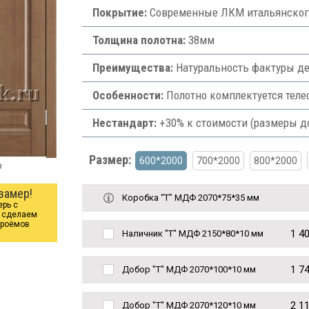
Покрытие:
Современные ЛКМ итальянского
Толщина полотна:
38мм
Преимущества:
Натуральность фактуры де
Особенности:
Полотно комплектуется теле
Нестандарт:
+30% к стоимости (размеры д
Размер:
600*2000
700*2000
800*2000
р
замер!
Коробка “Т” МДФ 2070*75*35 мм
ерь с
ы сделаем
проёмов
1 4
Наличник "Т" МДФ 2150*80*10 мм
1 7
Добор "Т" МДФ 2070*100*10 мм
2 1
Добор "Т" МДФ 2070*120*10 мм