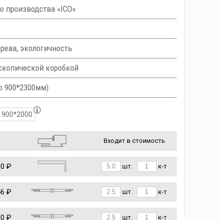
 производства «ICO»
рева, экологичность
скопической коробкой
о 900*2300мм)
900*2000
Входит в стоимость
00 ₽
шт.
к-т
46 ₽
шт.
к-т
10 ₽
шт.
к-т