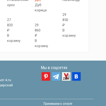
орех
Дуб
26
корица
29
450
27
850
₽
820
29
₽
В
₽
860
В
корзину
В
₽
корзину
корзину
В
корзину
Мы в соцсетях
er-k.ru
ширский
Принимаем к оплате