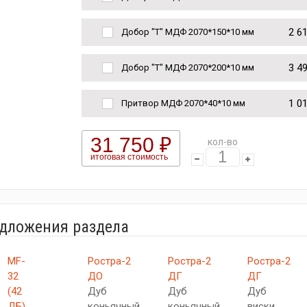
2 6
Добор "Т" МДФ 2070*150*10 мм
3 4
Добор "Т" МДФ 2070*200*10 мм
1 0
Притвор МДФ 2070*40*10 мм
31 750 ₽
кол-во
итоговая стоимость
едложения раздела
MF-
Ростра-2
Ростра-2
Ростра-2
32
ДО
ДГ
ДГ
(42
Дуб
Дуб
Дуб
ДБ)
коньячный
коньячный
виски