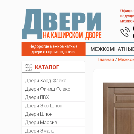
Официа
ведущи
межком
Недорогие межкомнатные
МЕЖКОМНАТНЫЕ
двери от производителя
Главная
/
Межком
КАТАЛОГ
Двери Хард Флекс
Двери Финиш Флекс
Двери ПВХ
Двери Эко Шпон
Двери Шпон
Двери Массив
Двери Эмаль