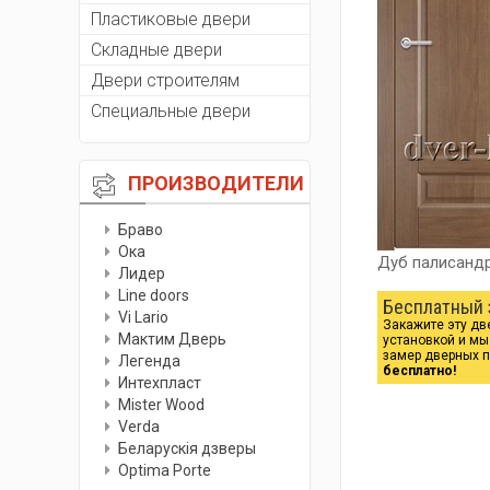
Пластиковые двери
Складные двери
Двери строителям
Специальные двери
ПРОИЗВОДИТЕЛИ
Браво
Ока
Дуб палисанд
Лидер
Line doors
Бесплатный 
Vi Lario
Закажите эту дв
Мактим Дверь
установкой и м
замер дверных 
Легенда
бесплатно!
Интехпласт
Мister Wood
Verda
Беларускiя дзверы
Optima Porte