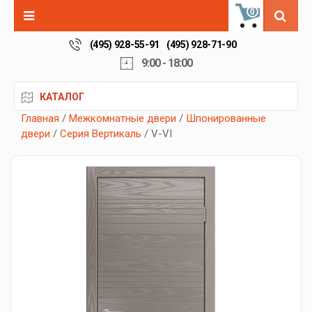
0
(495) 928-55-91
(495) 928-71-90
9:00 - 18:00
КАТАЛОГ
Главная
/
Межкомнатные двери
/
Шпонированные
двери
/
Серия Вертикаль
/ V-VI