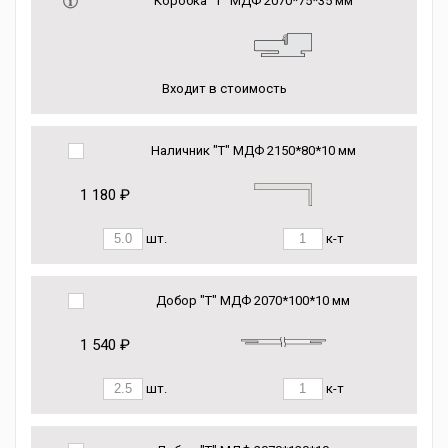
Коробка “Т” МДФ 2070*75*35 мм
Входит в стоимость
Наличник "Т" МДФ 2150*80*10 мм
1 180 ₽
шт.
к-т
Добор "Т" МДФ 2070*100*10 мм
1 540 ₽
шт.
к-т