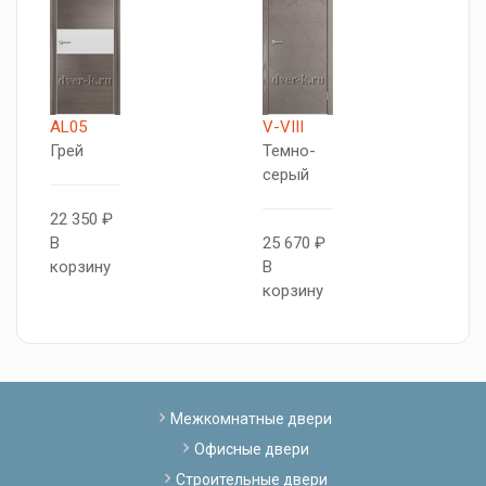
AL05
V-VIII
П
Грей
Темно-
Д
серый
г
22 350 ₽
В
25 670 ₽
3
корзину
В
В
корзину
к
Межкомнатные двери
Офисные двери
Строительные двери