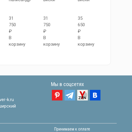
26
31
31
35
450
750
750
650
₽
₽
₽
₽
В
В
В
В
корзину
корзину
корзину
корзину
Мы в соцсетях
er-k.ru
ширский
Принимаем к оплате