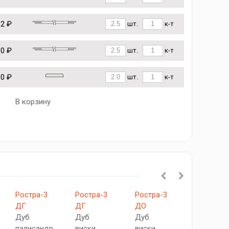
12 ₽
шт.
к-т
90 ₽
шт.
к-т
10 ₽
шт.
к-т
В корзину
Ростра-3
Ростра-3
Ростра-3
V-
ДГ
ДГ
ДО
XV
Дуб
Дуб
Дуб
Неро
палисандр
виски
виски