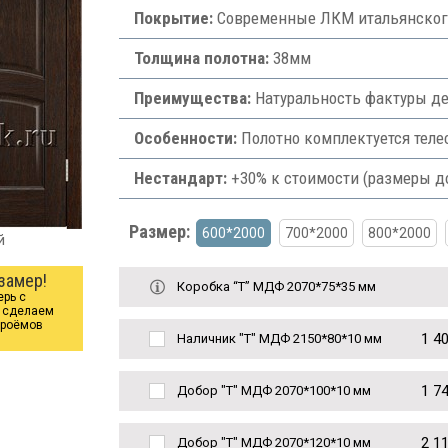
Покрытие:
Современные ЛКМ итальянского
Толщина полотна:
38мм
Преимущества:
Натуральность фактуры де
Особенности:
Полотно комплектуется теле
Нестандарт:
+30% к стоимости (размеры д
Размер:
600*2000
700*2000
800*2000
й
замер!
Коробка “Т” МДФ 2070*75*35 мм
ерь с
ы сделаем
проёмов
1 4
Наличник "Т" МДФ 2150*80*10 мм
1 7
Добор "Т" МДФ 2070*100*10 мм
2 1
Добор "Т" МДФ 2070*120*10 мм