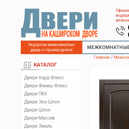
Официа
ведущи
межком
Недорогие межкомнатные
МЕЖКОМНАТНЫЕ
двери от производителя
Главная
/
Межком
КАТАЛОГ
Двери Хард Флекс
Двери Финиш Флекс
Двери ПВХ
Двери Эко Шпон
Двери Шпон
Двери Массив
Двери Эмаль