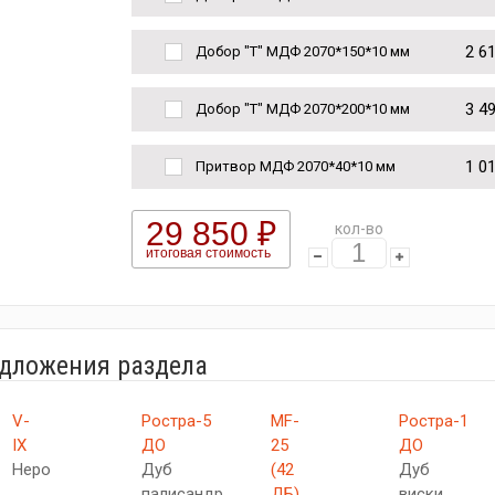
2 6
Добор "Т" МДФ 2070*150*10 мм
3 4
Добор "Т" МДФ 2070*200*10 мм
1 0
Притвор МДФ 2070*40*10 мм
29 850 ₽
кол-во
итоговая стоимость
едложения раздела
V-
Ростра-5
MF-
Ростра-1
IX
ДО
25
ДО
Неро
Дуб
(42
Дуб
палисандр
ДБ)
виски