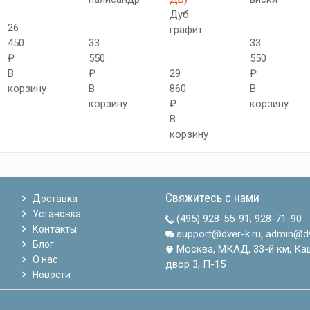
Дуб
26
графит
450
33
33
₽
550
550
В
₽
29
₽
корзину
В
860
В
корзину
₽
корзину
В
корзину
Свяжитесь с нами
Доставка
Установка
(495) 928-55-91
;
928-71-90
Контакты
support@dver-k.ru, admin@dv
Блог
Москва, МКАД, 33-й км, Ка
О нас
двор 3, П-15
Новости