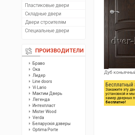
Пластиковые двери
Складные двери
Двери строителям
Специальные двери
ПРОИЗВОДИТЕЛИ
Браво
Ока
Дуб коньячны
Лидер
Line doors
Бесплатный 
Vi Lario
Закажите эту дв
Мактим Дверь
установкой и м
замер дверных 
Легенда
бесплатно!
Интехпласт
Мister Wood
Verda
Беларускiя дзверы
Optima Porte