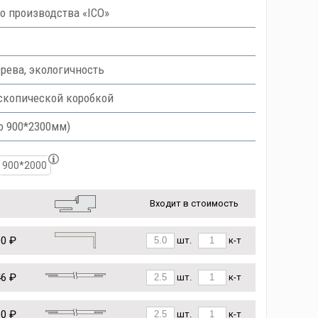
 производства «ICO»
рева, экологичность
скопической коробкой
о 900*2300мм)
900*2000
Входит в стоимость
00 ₽
шт.
к-т
46 ₽
шт.
к-т
10 ₽
шт.
к-т