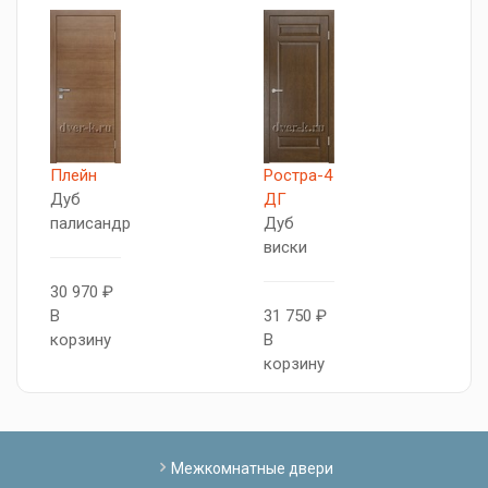
Плейн
Ростра-4
М
Дуб
ДГ
Д
палисандр
Дуб
И
виски
о
30 970 ₽
В
31 750 ₽
2
корзину
В
В
корзину
к
Межкомнатные двери