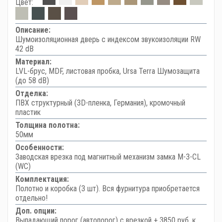
Цвет:
Описание:
Шумоизоляционная дверь с индексом звукоизоляции RW
42 dB
Материал:
LVL-брус, MDF, листовая пробка, Ursa Terra Шумозащита
(до 58 dB)
Отделка:
ПВХ структурный (3D-пленка, Германия), кромочный
пластик
Толщина полотна:
50мм
Особенности:
Заводская врезка под магнитный механизм замка M-3-CL
(WC)
Комплектация:
Полотно и коробка (3 шт). Вся фурнитура приобретается
отдельно!
Доп. опции:
Выпадающий порог (автопорог) с врезкой + 3850 руб. к