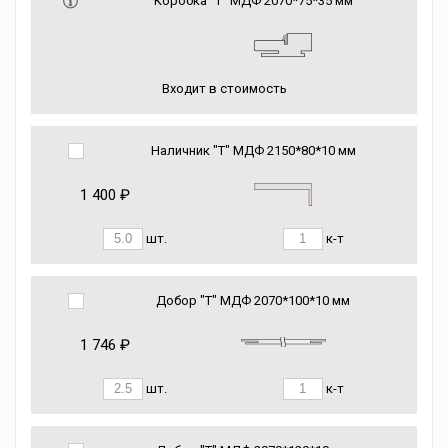
Коробка “Т” МДФ 2070*75*35 мм
Входит в стоимость
Наличник "Т" МДФ 2150*80*10 мм
1 400 ₽
шт.
к-т
Добор "Т" МДФ 2070*100*10 мм
1 746 ₽
шт.
к-т