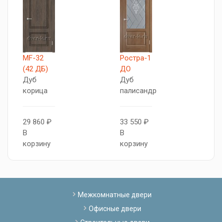
MF-32
Ростра-1
П
(42 ДБ)
ДО
Д
Дуб
Дуб
м
корица
палисандр
3
29 860 ₽
33 550 ₽
В
В
В
к
корзину
корзину
Межкомнатные двери
Офисные двери