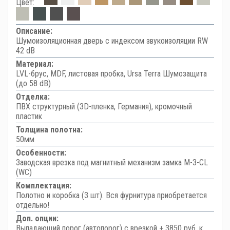
Цвет:
Описание:
Шумоизоляционная дверь с индексом звукоизоляции RW
42 dB
Материал:
LVL-брус, MDF, листовая пробка, Ursa Terra Шумозащита
(до 58 dB)
Отделка:
ПВХ структурный (3D-пленка, Германия), кромочный
пластик
Толщина полотна:
50мм
Особенности:
Заводская врезка под магнитный механизм замка M-3-CL
(WC)
Комплектация:
Полотно и коробка (3 шт). Вся фурнитура приобретается
отдельно!
Доп. опции:
Выпадающий порог (автопорог) с врезкой + 3850 руб. к