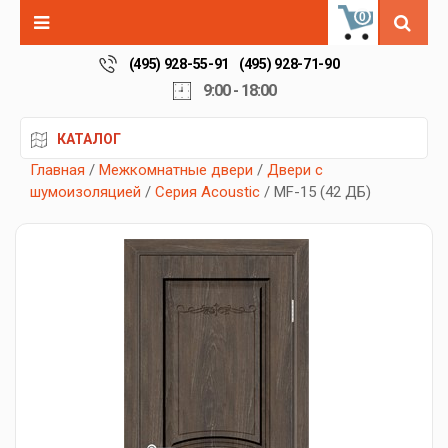
0
(495) 928-55-91
(495) 928-71-90
9:00 - 18:00
КАТАЛОГ
Главная
/
Межкомнатные двери
/
Двери с
шумоизоляцией
/
Серия Acoustic
/ MF-15 (42 ДБ)