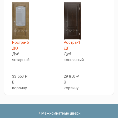
Ростра-5
Ростра-1
V
ДО
ДГ
Г
Дуб
Дуб
янтарный
коньячный
2
В
33 550 ₽
29 850 ₽
к
В
В
корзину
корзину
Межкомнатные двери