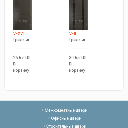
V-XVI
V-II
V
Гриджио
Гриджио
Н
25 670 ₽
30 650 ₽
2
В
В
В
корзину
корзину
к
Межкомнатные двери
Офисные двери
Строительные двери