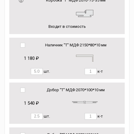
Коробка “Т” МДФ 2070*75*35 мм
Входит в стоимость
Наличник "Т" МДФ 2150*80*10 мм
1 180 ₽
шт.
к-т
Добор "Т" МДФ 2070*100*10 мм
1 540 ₽
шт.
к-т