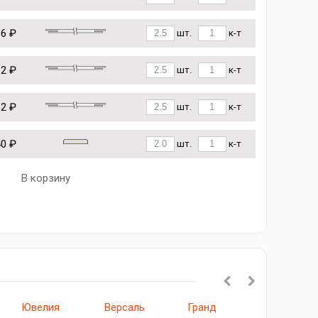
96 ₽
шт.
к-т
12 ₽
шт.
к-т
62 ₽
шт.
к-т
40 ₽
шт.
к-т
В корзину
Ювелия
Версаль
Гранд
Марсель