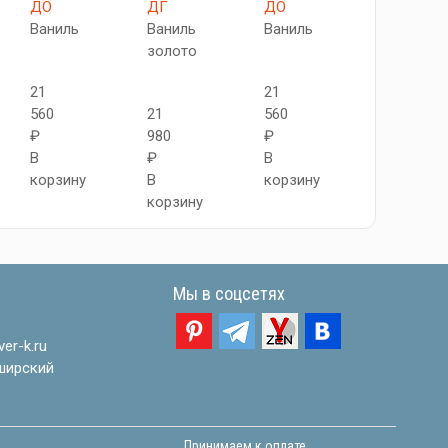
ДО
ДГ
ДО
ДО
Ваниль
Ваниль
Ваниль
Ваниль
золото
21
21
21
560
21
560
560
₽
980
₽
₽
В
₽
В
В
корзину
В
корзину
корзину
корзину
Мы в соцсетях
er-k.ru
ширский
Принимаем к оплате