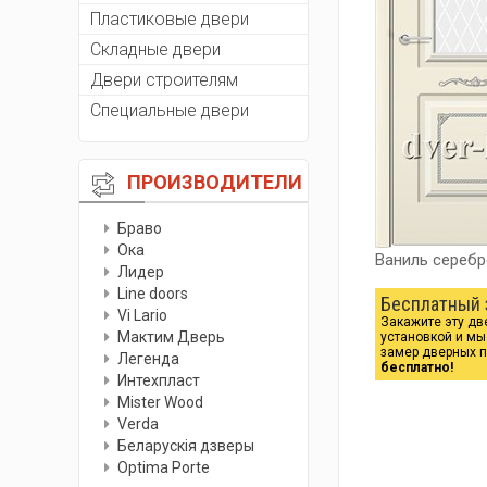
Пластиковые двери
Складные двери
Двери строителям
Специальные двери
ПРОИЗВОДИТЕЛИ
Браво
Ока
Ваниль сереб
Лидер
Line doors
Бесплатный 
Vi Lario
Закажите эту дв
Мактим Дверь
установкой и м
замер дверных 
Легенда
бесплатно!
Интехпласт
Мister Wood
Verda
Беларускiя дзверы
Optima Porte