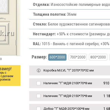
Отделка:
Износостойкие полимерные водос
Толщина полотна:
36мм
Стекло:
Белое художественное сатинированн
Нестандарт:
+50% к стоимости (размеры д
RAL:
1015 - Ваниль с патиной серебро; +30%
Размер:
600*2000
700*2000
800*2000
ро
замер!
Коробка М/LVL "Т" 2070*70*32 мм
ерь с
ы сделаем
проёмов
910
Наличник "Т" МДФ 2100*70*8 мм
1 1
Наличник "Т" МДФ 2150*75*8 мм
1 6
Добор "Т" МДФ 2070*100*8 мм