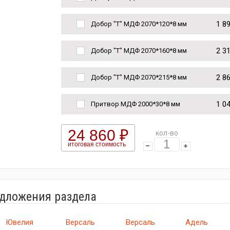
1 8
Добор "Т" МДФ 2070*120*8 мм
2 3
Добор "Т" МДФ 2070*160*8 мм
2 8
Добор "Т" МДФ 2070*215*8 мм
1 0
Притвор МДФ 2000*30*8 мм
24 860 ₽
кол-во
итоговая стоимость
едложения раздела
Ювелия
Версаль
Версаль
Адель