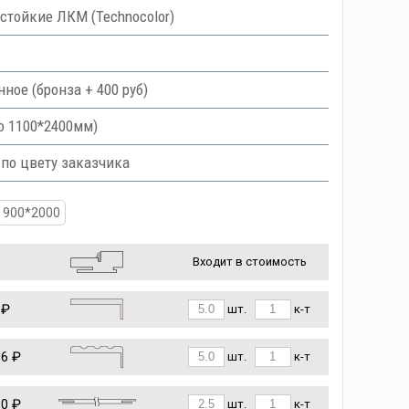
тойкие ЛКМ (Technocolor)
ое (бронза + 400 руб)
о 1100*2400мм)
 по цвету заказчика
900*2000
Входит в стоимость
 ₽
шт.
к-т
86 ₽
шт.
к-т
80 ₽
шт.
к-т