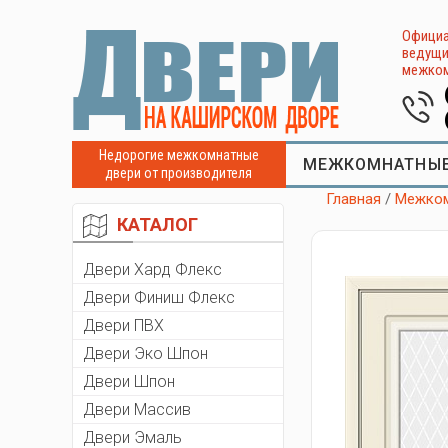
Официа
ведущи
межком
Недорогие межкомнатные
МЕЖКОМНАТНЫЕ
двери от производителя
Главная
/
Межком
КАТАЛОГ
Двери Хард Флекс
Двери Финиш Флекс
Двери ПВХ
Двери Эко Шпон
Двери Шпон
Двери Массив
Двери Эмаль