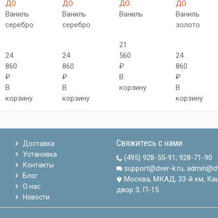
ДО
ДО
ДО
ДО
Ваниль
Ваниль
Ваниль
Ваниль
серебро
серебро
золото
21
24
24
560
24
860
860
₽
860
₽
₽
В
₽
В
В
корзину
В
корзину
корзину
корзину
Свяжитесь с нами
Доставка
Установка
(495) 928-55-91
;
928-71-90
Контакты
support@dver-k.ru, admin@dv
Блог
Москва, МКАД, 33-й км, Ка
О нас
двор 3, П-15
Новости