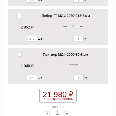
Добор "Т" МДФ 2070*215*8 мм
2 862 ₽
шт.
к-т
Притвор МДФ 2000*30*8 мм
1 040 ₽
шт.
к-т
21 980 ₽
итоговая стоимость
кол-во