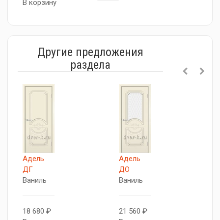
В корзину
Другие предложения
раздела
Адель
Адель
А
ДГ
ДО
Д
Ваниль
Ваниль
В
с
18 680 ₽
21 560 ₽