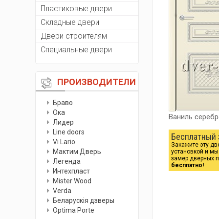
Пластиковые двери
Складные двери
Двери строителям
Специальные двери
ПРОИЗВОДИТЕЛИ
Браво
Ока
Ваниль сереб
Лидер
Line doors
Бесплатный 
Vi Lario
Закажите эту дв
Мактим Дверь
установкой и м
замер дверных 
Легенда
бесплатно!
Интехпласт
Мister Wood
Verda
Беларускiя дзверы
Optima Porte