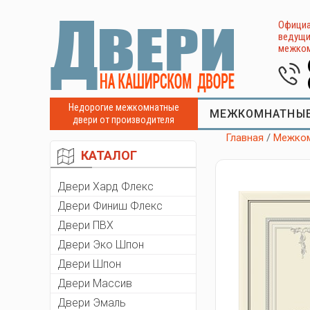
Официа
ведущи
межком
Недорогие межкомнатные
МЕЖКОМНАТНЫЕ
двери от производителя
Главная
/
Межком
КАТАЛОГ
Двери Хард Флекс
Двери Финиш Флекс
Двери ПВХ
Двери Эко Шпон
Двери Шпон
Двери Массив
Двери Эмаль