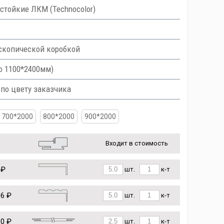
тойкие ЛКМ (Technocolor)
скопической коробкой
о 1100*2400мм)
 по цвету заказчика
700*2000
800*2000
900*2000
Входит в стоимость
 ₽
шт.
к-т
86 ₽
шт.
к-т
80 ₽
шт.
к-т