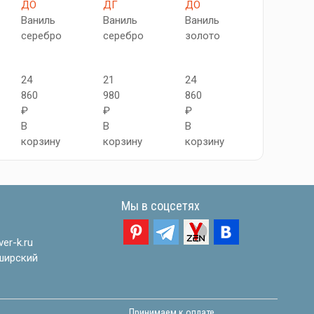
ДО
ДГ
ДО
ДГ
Ваниль
Ваниль
Ваниль
Ваниль
серебро
серебро
золото
18
24
21
24
680
860
980
860
₽
₽
₽
₽
В
В
В
В
корзину
корзину
корзину
корзину
Мы в соцсетях
er-k.ru
ширский
Принимаем к оплате