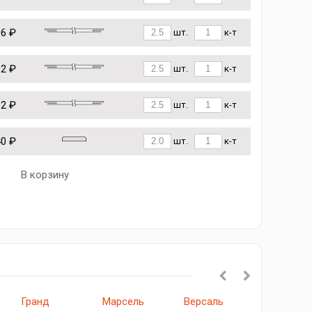
96 ₽
шт.
к-т
12 ₽
шт.
к-т
62 ₽
шт.
к-т
40 ₽
шт.
к-т
В корзину
Гранд
Марсель
Версаль
Марсель