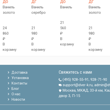
ДО
ДГ
ДО
ДГ
Ваниль
Ваниль
Ваниль
Ваниль
золото
серебро
золото
21
24
21
560
21
860
980
₽
980
₽
₽
В
₽
В
В
корзину
В
корзину
корзину
корзину
Свяжитесь с нами
Доставка
Установка
(495) 928-55-91
;
928-71-90
Контакты
support@dver-k.ru, admin@dv
Блог
Москва, МКАД, 33-й км, Ка
О нас
двор 3, П-15
Новости