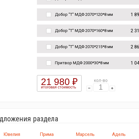
1 8
Добор "Т" МДФ 2070*120*8 мм
2 3
Добор "Т" МДФ 2070*160*8 мм
2 8
Добор "Т" МДФ 2070*215*8 мм
1 0
Притвор МДФ 2000*30*8 мм
21 980 ₽
кол-во
итоговая стоимость
едложения раздела
Ювелия
Прима
Марсель
Адель