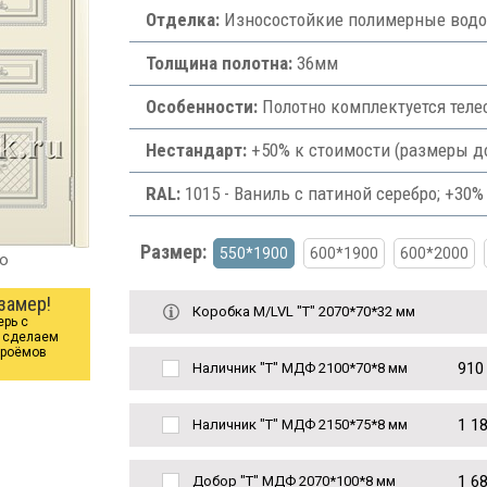
Отделка:
Износостойкие полимерные водос
Толщина полотна:
36мм
Особенности:
Полотно комплектуется теле
Нестандарт:
+50% к стоимости (размеры д
RAL:
1015 - Ваниль с патиной серебро; +30%
Размер:
550*1900
600*1900
600*2000
ро
замер!
Коробка М/LVL "Т" 2070*70*32 мм
ерь с
ы сделаем
проёмов
910
Наличник "Т" МДФ 2100*70*8 мм
1 1
Наличник "Т" МДФ 2150*75*8 мм
1 6
Добор "Т" МДФ 2070*100*8 мм