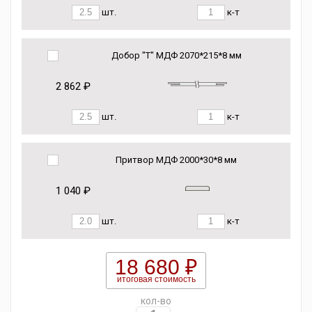
шт.
к-т
Добор "Т" МДФ 2070*215*8 мм
2 862 ₽
шт.
к-т
Притвор МДФ 2000*30*8 мм
1 040 ₽
шт.
к-т
18 680 ₽
итоговая стоимость
кол-во