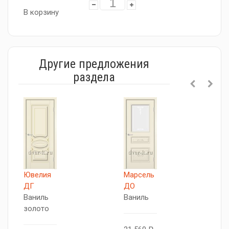
В корзину
Другие предложения
раздела
Ювелия
Марсель
В
ДГ
ДО
Д
Ваниль
Ваниль
В
золото