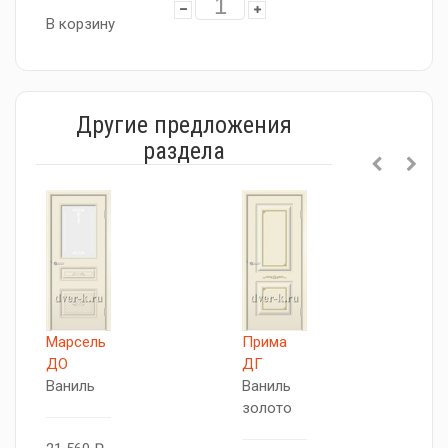
В корзину
Другие предложения
раздела
Марсель
Прима
В
ДО
ДГ
Д
Ваниль
Ваниль
В
золото
з