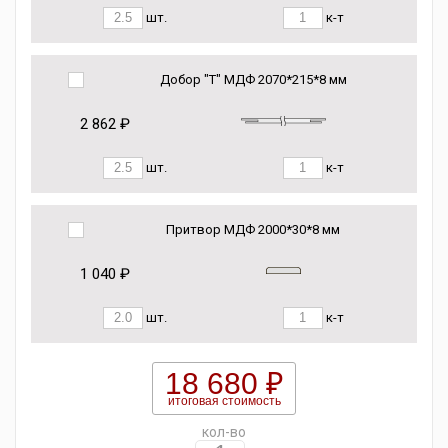
шт.
к-т
Добор "Т" МДФ 2070*215*8 мм
2 862 ₽
шт.
к-т
Притвор МДФ 2000*30*8 мм
1 040 ₽
шт.
к-т
18 680 ₽
итоговая стоимость
кол-во