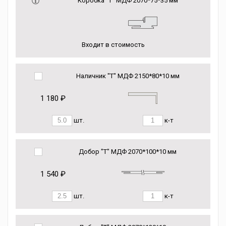
Коробка “Т” МДФ 2070*75*35 мм
Входит в стоимость
Наличник "Т" МДФ 2150*80*10 мм
1 180 ₽
шт.
к-т
Добор "Т" МДФ 2070*100*10 мм
1 540 ₽
шт.
к-т