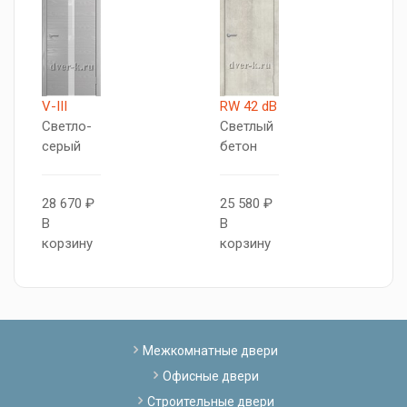
V-III
RW 42 dB
V
Светло-
Светлый
Т
серый
бетон
с
28 670 ₽
25 580 ₽
2
В
В
В
корзину
корзину
к
Межкомнатные двери
Офисные двери
Строительные двери