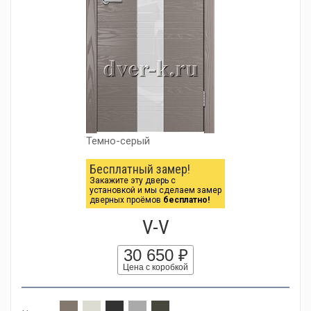
Темно-серый
Бесплатный замер!
Закажите эту дверь с
установкой и мы сделаем замер
дверных проёмов
бесплатно!
V-V
30 650 ₽
Цена с коробкой