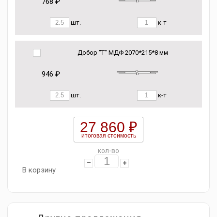
768 ₽
шт.
к-т
Добор "Т" МДФ 2070*215*8 мм
946 ₽
шт.
к-т
27 860 ₽
итоговая стоимость
кол-во
В корзину