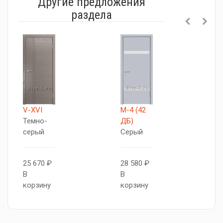
Другие предложения
раздела
V-XVI
М-4 (42
V
Темно-
ДБ)
Т
серый
Серый
с
25 670 ₽
28 580 ₽
2
В
В
В
корзину
корзину
к