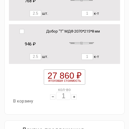
768 ₽
шт.
к-т
Добор "Т" МДФ 2070*215*8 мм
946 ₽
шт.
к-т
27 860 ₽
итоговая стоимость
кол-во
В корзину