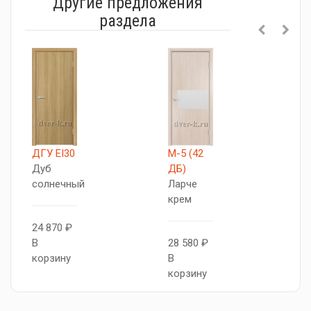
Другие предложения
раздела
ДГУ EI30
М-5 (42
R
Дуб
ДБ)
Э
солнечный
Ларче
R
крем
24 870 ₽
3
В
28 580 ₽
В
корзину
В
к
корзину