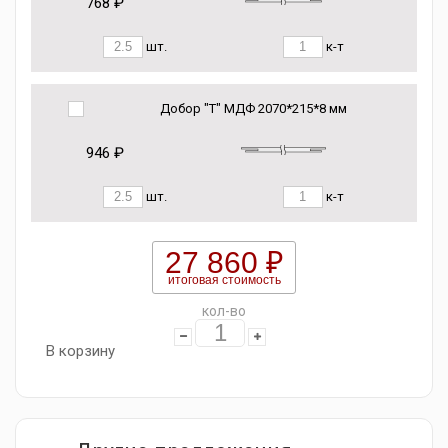
768 ₽
шт.
к-т
Добор "Т" МДФ 2070*215*8 мм
946 ₽
шт.
к-т
27 860 ₽
итоговая стоимость
кол-во
В корзину