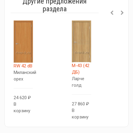
Другие предложения
раздела
М-43 (42
М
RW 42 dB
ДБ)
Д
Миланский
Ларче
Б
орех
голд
с
24 620 ₽
27 860 ₽
2
В
В
В
корзину
корзину
к