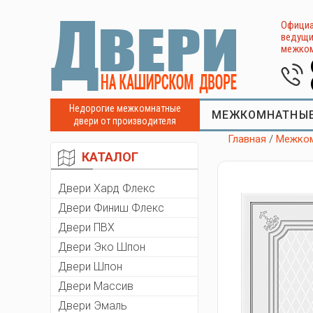
Официа
ведущи
межком
Недорогие межкомнатные
МЕЖКОМНАТНЫЕ
двери от производителя
Главная
/
Межком
КАТАЛОГ
Двери Хард Флекс
Двери Финиш Флекс
Двери ПВХ
Двери Эко Шпон
Двери Шпон
Двери Массив
Двери Эмаль