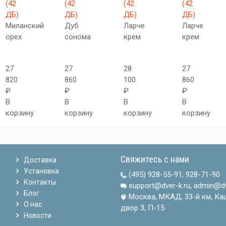
(42
(42
(42
(42
ДБ)
ДБ)
ДБ)
ДБ)
Миланский
Дуб
Ларче
Ларче
орех
сонома
крем
крем
27
27
28
27
820
860
100
860
₽
₽
₽
₽
В
В
В
В
корзину
корзину
корзину
корзину
Свяжитесь с нами
Доставка
Установка
(495) 928-55-91
;
928-71-90
Контакты
support@dver-k.ru, admin@dv
Блог
Москва, МКАД, 33-й км, Ка
О нас
двор 3, П-15
Новости