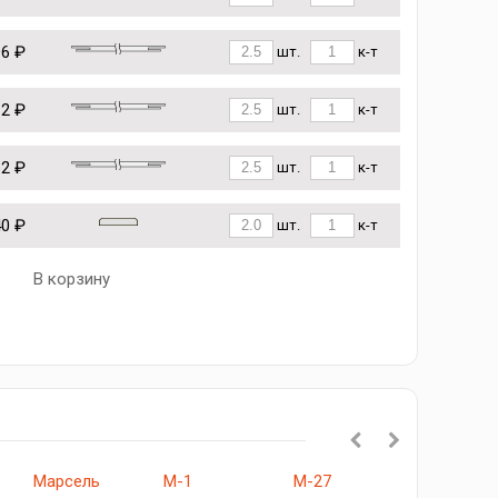
96 ₽
шт.
к-т
12 ₽
шт.
к-т
62 ₽
шт.
к-т
40 ₽
шт.
к-т
В корзину
Марсель
М-1
М-27
Прима