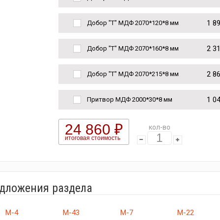
1 8
Добор "Т" МДФ 2070*120*8 мм
2 3
Добор "Т" МДФ 2070*160*8 мм
2 8
Добор "Т" МДФ 2070*215*8 мм
1 0
Притвор МДФ 2000*30*8 мм
24 860 ₽
кол-во
итоговая стоимость
едложения раздела
М-4
М-43
М-7
М-22