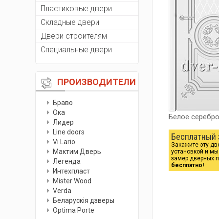
Пластиковые двери
Складные двери
Двери строителям
Специальные двери
ПРОИЗВОДИТЕЛИ
Браво
Ока
Белое серебр
Лидер
Line doors
Бесплатный 
Vi Lario
Закажите эту дв
Мактим Дверь
установкой и м
замер дверных 
Легенда
бесплатно!
Интехпласт
Мister Wood
Verda
Беларускiя дзверы
Optima Porte