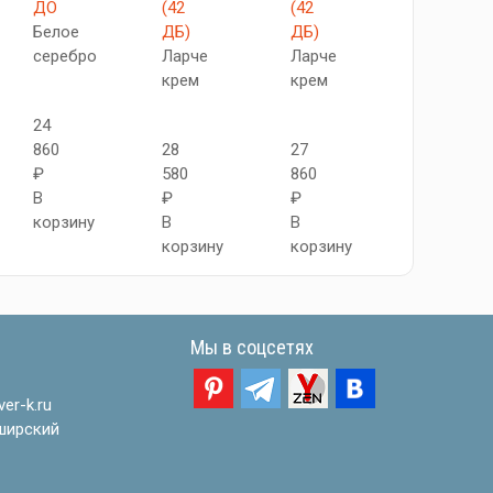
ДО
(42
(42
ДГ
Белое
ДБ)
ДБ)
Белое
серебро
Ларче
Ларче
золото
крем
крем
24
21
860
28
27
980
₽
580
860
₽
В
₽
₽
В
корзину
В
В
корзину
корзину
корзину
Мы в соцсетях
er-k.ru
ширский