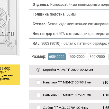
Отделка:
Износостойкие полимерные водос
Толщина полотна:
36мм
Стекло:
Белое художественное сатинированн
Нестандарт:
+50% к стоимости (размеры д
RAL:
9003 (9010) - белая с патиной серебро;
Размер:
600*2000
700*2000
800*2000
о
замер!
Коробка М/LVL "Т" 2070*70*32 мм
ерь с
ы сделаем
проёмов
910
Наличник "Т" МДФ 2100*70*8 мм
1 1
Наличник "Т" МДФ 2150*75*8 мм
1 6
Добор "Т" МДФ 2070*100*8 мм