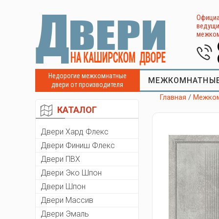
Официа
ведущи
межком
Недорогие межкомнатные
МЕЖКОМНАТНЫЕ
двери от производителя
Главная
/
Межком
КАТАЛОГ
Двери Хард Флекс
Двери Финиш Флекс
Двери ПВХ
Двери Эко Шпон
Двери Шпон
Двери Массив
Двери Эмаль