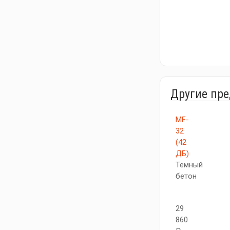
Другие пр
MF-
32
(42
ДБ)
Темный
бетон
29
860