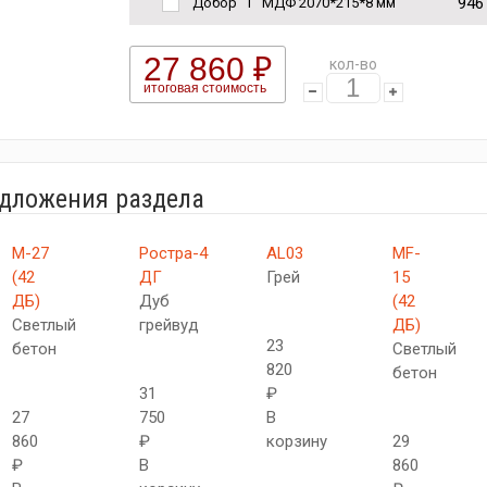
946
Добор "Т" МДФ 2070*215*8 мм
27 860 ₽
кол-во
итоговая стоимость
едложения раздела
М-27
Ростра-4
AL03
MF-
(42
ДГ
Грей
15
ДБ)
Дуб
(42
Светлый
грейвуд
ДБ)
23
бетон
Светлый
820
бетон
31
₽
27
750
В
860
₽
корзину
29
₽
В
860