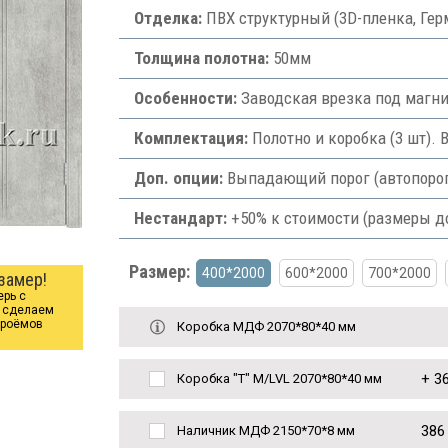
Отделка:
ПВХ структурный (3D-пленка, Гер
Толщина полотна:
50мм
Особенности:
Заводская врезка под магни
Комплектация:
Полотно и коробка (3 шт). 
Доп. опции:
Выпадающий порог (автопорог) 
Нестандарт:
+50% к стоимости (размеры д
Размер:
400*2000
600*2000
700*2000
замер!
ерь с
ы сделаем
проёмов
Коробка МДФ 2070*80*40 мм
+
36
Коробка "Т" M/LVL 2070*80*40 мм
386
Наличник МДФ 2150*70*8 мм