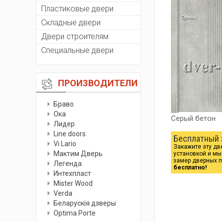
Пластиковые двери
Складные двери
Двери строителям
Специальные двери
ПРОИЗВОДИТЕЛИ
Браво
Ока
Серый бетон
Лидер
Line doors
Бесплатный 
Vi Lario
Закажите эту дв
Мактим Дверь
установкой и м
замер дверных 
Легенда
бесплатно!
Интехпласт
Мister Wood
Verda
Беларускiя дзверы
Optima Porte