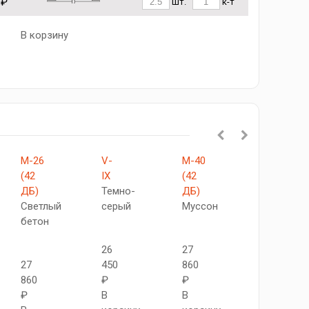
 ₽
шт.
к-т
В корзину
М-26
V-
М-40
М-22
(42
IX
(42
(42
ДБ)
Темно-
ДБ)
ДБ)
Светлый
серый
Муссон
Темный
бетон
бетон
26
27
27
450
860
27
860
₽
₽
860
₽
В
В
₽