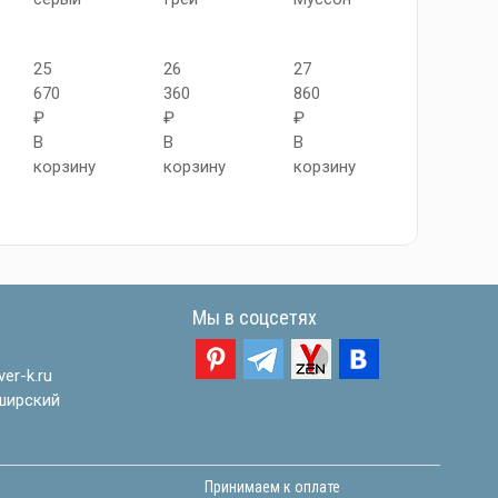
25
26
27
25
670
360
860
670
₽
₽
₽
₽
В
В
В
В
корзину
корзину
корзину
корзину
Мы в соцсетях
er-k.ru
ширский
Принимаем к оплате