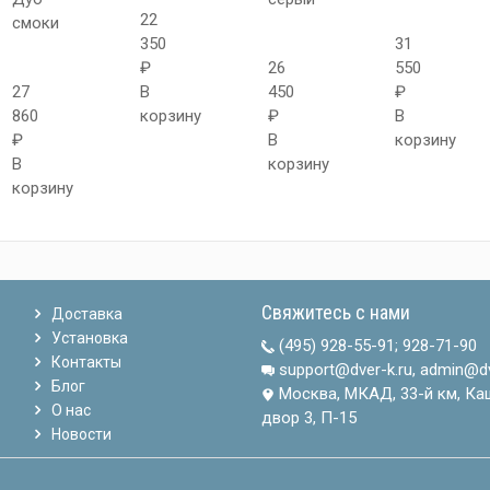
22
смоки
350
31
₽
26
550
27
В
450
₽
860
корзину
₽
В
₽
В
корзину
В
корзину
корзину
Свяжитесь с нами
Доставка
Установка
(495) 928-55-91
;
928-71-90
Контакты
support@dver-k.ru, admin@dv
Блог
Москва, МКАД, 33-й км, Ка
О нас
двор 3, П-15
Новости