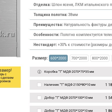
Отделка:
Шпон ясеня, ЛКМ итальянского п
Толщина полотна:
38мм
Преимущества:
Натуральность фактуры де
Особенности:
Полотно комплектуется теле
Нестандарт:
+30% к стоимости (размеры д
Размер:
600*2000
700*2000
800*2000
замер!
Коробка “Т” МДФ 2070*75*35 мм
ерь с
ы сделаем
проёмов
1 1
Наличник "Т" МДФ 2150*80*10 мм
1 5
Добор "Т" МДФ 2070*100*10 мм
1 8
Добор "Т" МДФ 2070*120*10 мм