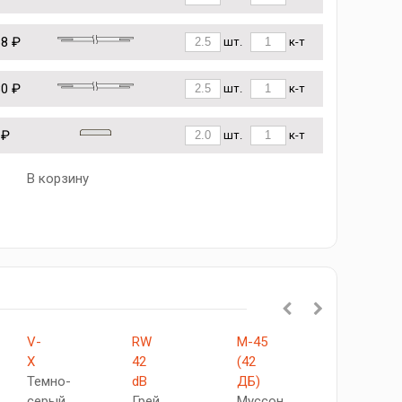
68 ₽
шт.
к-т
80 ₽
шт.
к-т
 ₽
шт.
к-т
В корзину
V-
RW
М-45
V-
X
42
(42
XI
Темно-
dB
ДБ)
Светло-
серый
Грей
Муссон
серый