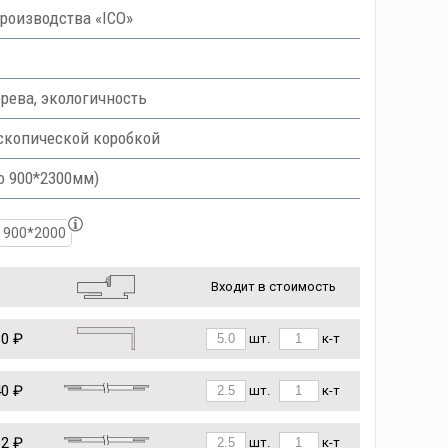
роизводства «ICO»
рева, экологичность
скопической коробкой
о 900*2300мм)
900*2000
Входит в стоимость
80 ₽
шт.
к-т
40 ₽
шт.
к-т
62 ₽
шт.
к-т