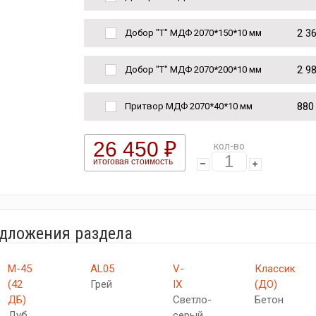
2 3
Добор "Т" МДФ 2070*150*10 мм
2 9
Добор "Т" МДФ 2070*200*10 мм
880
Притвор МДФ 2070*40*10 мм
26 450 ₽
кол-во
итоговая стоимость
едложения раздела
М-45
AL05
V-
Классик
(42
Грей
IX
(ДО)
ДБ)
Светло-
Бетон
Дуб
серый