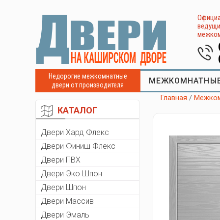
Официа
ведущи
межком
Недорогие межкомнатные
МЕЖКОМНАТНЫЕ
двери от производителя
Главная
/
Межком
КАТАЛОГ
Двери Хард Флекс
Двери Финиш Флекс
Двери ПВХ
Двери Эко Шпон
Двери Шпон
Двери Массив
Двери Эмаль